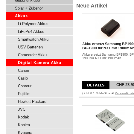
Geschenkidee
Neue Artikel
Solar + Zubehör
Akkus
Li-Polymer Akkus
LiFePo4 Akkus
Smartwatch Akku
Akku ersetzt Samsung BP190
USV Batterien
BP-1900 für NX1 mit 1900mA
Camcorder Akku
Akku ersetzt Samsung BP1900, BP
1900 für NX1 mit 1900mAh
Digital Kamera Akku
Canon
Casio
CHF 23.9
Contour
Fujifilm
( inkl. 8.1 % MwSt. exkl.
Versandkost
Hewlett-Packard
JVC
Kodak
Konica
Kyocera