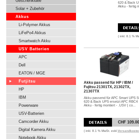
Geschenkidee
620 & Back U
Akku - fertig m
Solar + Zubehör
Akkus
Li-Polymer Akkus
LiFePo4 Akkus
( inkl. 8.1 % M
Smartwatch Akku
USV Batterien
APC
Dell
EATON / MGE
Futjitsu
Akku passend für HP / IBM /
Fujitsu 21301TX, 21302TX,
HP
21307TX
IBM
Akku passend für APC Smart UPS 
620 & Back UPS ersetzt APC RBC4
Powerware
Akku - fertig montiert - .USV { co...
USV-Batterien
Camcorder Akku
CHF 109.0
Digital Kamera Akku
( inkl. 8.1 % MwSt. exkl.
Versandkoste
Notebook Akku