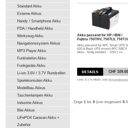
Standard Akku
Externe Akkus
Handy / Smartphone Akku
PDA / Handheld Akku
Akku passend für HP / IBM /
Werkzeug Akku
Fujitsu 750THV, 750TLV, 750TJ
Navigationssystem Akkus
Akku passend für APC Smart UPS 
620 & Back UPS ersetzt APC RBC4
MP3 Player Akku
Akku - fertig montiert - .USV { co...
Funktelefon Akku
Funkgeräte Akku
CHF 109.0
Li-ion 3.6V / 3.7V Rundzellen
( inkl. 8.1 % MwSt. exkl.
Versandkoste
Spielekonsolen Akku
Modellbau Akkus
Taschenlampen Akku
Zeige
1
bis
8
(von insgesamt
8
Ar
Industrie Akkus
Blei Akkus
LiFePO4 Caravan Akku +
Zubehör