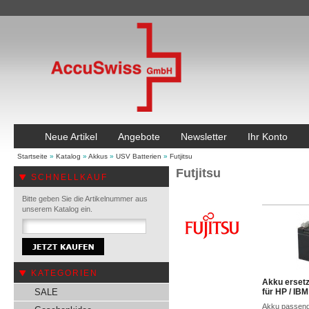
Neue Artikel
Angebote
Newsletter
Ihr Konto
Startseite
»
Katalog
»
Akkus
»
USV Batterien
»
Futjitsu
Futjitsu
SCHNELLKAUF
Bitte geben Sie die Artikelnummer aus
unserem Katalog ein.
KATEGORIEN
Akku erset
SALE
für HP / IBM
Akku passend