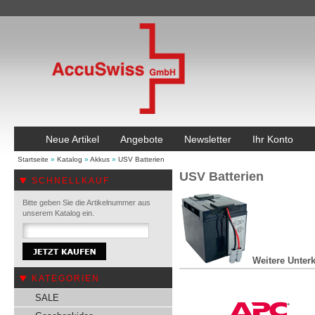
Neue Artikel
Angebote
Newsletter
Ihr Konto
Startseite
»
Katalog
»
Akkus
»
USV Batterien
USV Batterien
SCHNELLKAUF
Bitte geben Sie die Artikelnummer aus
unserem Katalog ein.
Weitere Unterk
KATEGORIEN
SALE