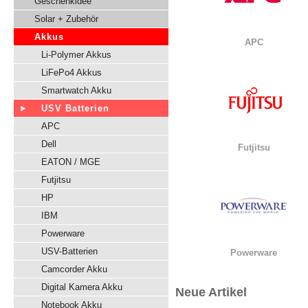
Geschenkidee
Solar + Zubehör
Akkus
APC
Li-Polymer Akkus
LiFePo4 Akkus
Smartwatch Akku
USV Batterien
APC
Dell
Futjitsu
EATON / MGE
Futjitsu
HP
IBM
Powerware
USV-Batterien
Powerware
Camcorder Akku
Digital Kamera Akku
Neue Artikel
Notebook Akku