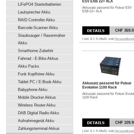
ESV EXB 22+ XLA
LiFePO4 Starterbatterien
Akkusatz passend für Pulsar ESV
EXB 22+ XLA
Lautsprecher Akku
RAID Controller Akku
Barcode-Scanner Akku
CHF 369.0
Staubsauger / Rasenmäher
( inkl. 8.1 % MwSt. exkl.
Versandkost
Akku
Smarthome Zubehör
Fahrrad - E-Bike Akkus
Akku Packs
Funk Kopfhörer Akku
Tablet PC / E-Book Akku
Akkusatz passend für Pulsar
Evolution 1100 Rack
Babyphone Akku
Akkusatz passend für Pulsar Evolut
Mobile Drucker Akkus
1100 Rack
Wireless Router Akku
DAB Digital Radio Akku
Aufnahmegerät Akku
CHF 109.9
Zahlungsterminal Akkus
( inkl. 8.1 % MwSt. exkl.
Versandkost