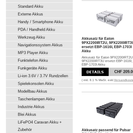
Standard Akku
Externe Akkus
Handy / Smartphone Akku
PDA / Handheld Akku
Werkzeug Akku
Akkusatz für Eaton
9PX2200IRT2U, 9PX2200IRT3
Navigationssystem Akkus
ersetzt EBP-1616I, EBP-1703I
Akku
MP3 Player Akku
Akkusatz für Eaton 9PX2200IRT2U
Funktelefon Akku
9PX2200IRT3U ersetzt EBP-1616I,
EBP-1703I Akku
Funkgeräte Akku
CHF 209.0
Li-ion 3.6V / 3.7V Rundzellen
( inkl. 8.1 % MwSt. exkl.
Versandkost
Spielekonsolen Akku
Modellbau Akkus
Taschenlampen Akku
Industrie Akkus
Blei Akkus
LiFePO4 Caravan Akku +
Zubehör
Akkusatz passend für Pulsar