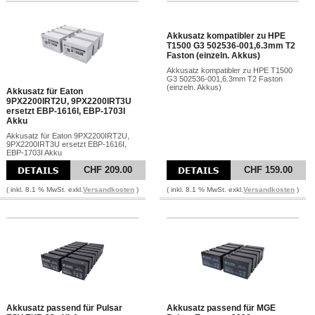
Akkusatz kompatibler zu HPE
T1500 G3 502536-001,6.3mm T2
Faston (einzeln. Akkus)
Akkusatz kompatibler zu HPE T1500
G3 502536-001,6.3mm T2 Faston
(einzeln. Akkus)
Akkusatz für Eaton
9PX2200IRT2U, 9PX2200IRT3U
ersetzt EBP-1616I, EBP-1703I
Akku
Akkusatz für Eaton 9PX2200IRT2U,
9PX2200IRT3U ersetzt EBP-1616I,
EBP-1703I Akku
CHF 209.00
CHF 159.00
( inkl. 8.1 % MwSt. exkl.
Versandkosten
)
( inkl. 8.1 % MwSt. exkl.
Versandkosten
)
Akkusatz passend für Pulsar
Akkusatz passend für MGE