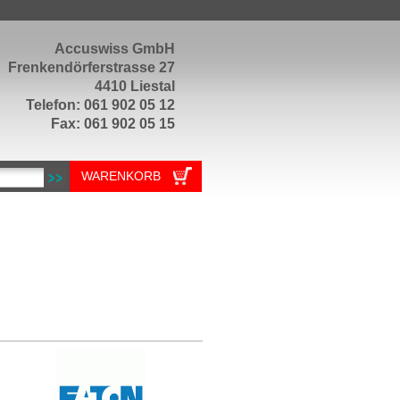
Accuswiss GmbH
Frenkendörferstrasse 27
4410 Liestal
Telefon: 061 902 05 12
Fax: 061 902 05 15
WARENKORB