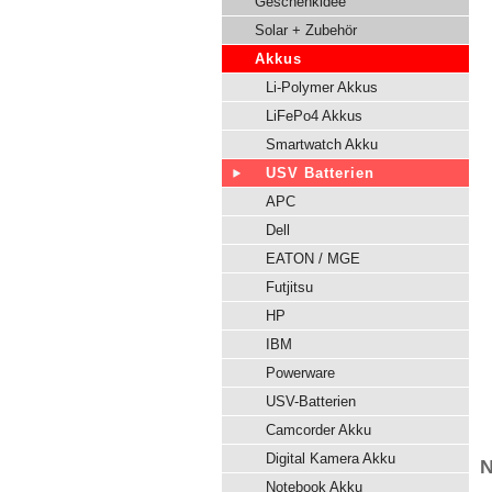
Geschenkidee
Solar + Zubehör
Akkus
Li-Polymer Akkus
LiFePo4 Akkus
Smartwatch Akku
USV Batterien
APC
Dell
EATON / MGE
Futjitsu
HP
IBM
Powerware
USV-Batterien
Camcorder Akku
Digital Kamera Akku
N
Notebook Akku