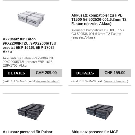
Akkusatz kompatibler zu HPE
T1500 G3 502536-001,6.3mm T2
Faston (einzeln. Akkus)
Akkusatz kompatibler zu HPE T1500
G3 502536-001,6.3mm T2 Faston
(einzeln. Akkus)
Akkusatz für Eaton
9PX2200IRT2U, 9PX2200IRT3U
ersetzt EBP-1616I, EBP-1703I
Akku
Akkusatz für Eaton 9PX2200IRT2U,
9PX2200IRT3U ersetzt EBP-1616I,
EBP-1703I Akku
CHF 209.00
CHF 159.00
( inkl. 8.1 % MwSt. exkl.
Versandkosten
)
( inkl. 8.1 % MwSt. exkl.
Versandkosten
)
Akkusatz passend für Pulsar
Akkusatz passend für MGE