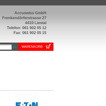
Accuswiss GmbH
Frenkendörferstrasse 27
4410 Liestal
Telefon: 061 902 05 12
Fax: 061 902 05 15
WARENKORB