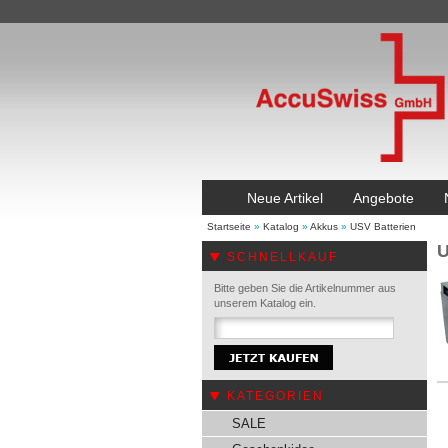
Neue Artikel
Angebote
Startseite
»
Katalog
»
Akkus
»
USV Batterien
U
SCHNELLKAUF
Bitte geben Sie die Artikelnummer aus
unserem Katalog ein.
KATEGORIEN
SALE