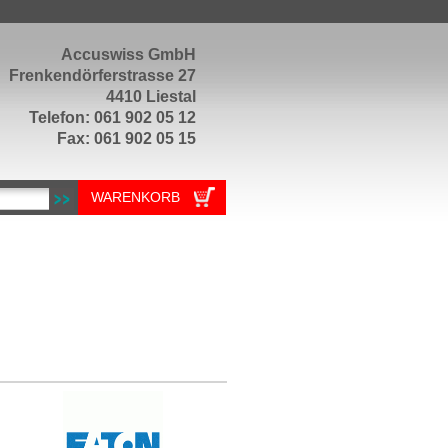
Accuswiss GmbH
Frenkendörferstrasse 27
4410 Liestal
Telefon: 061 902 05 12
Fax: 061 902 05 15
WARENKORB