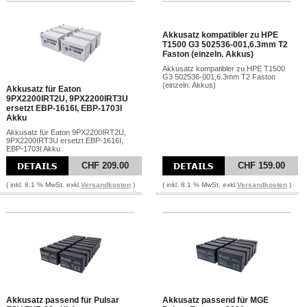
Akkusatz kompatibler zu HPE
T1500 G3 502536-001,6.3mm T2
Faston (einzeln. Akkus)
Akkusatz kompatibler zu HPE T1500
G3 502536-001,6.3mm T2 Faston
(einzeln. Akkus)
Akkusatz für Eaton
9PX2200IRT2U, 9PX2200IRT3U
ersetzt EBP-1616I, EBP-1703I
Akku
Akkusatz für Eaton 9PX2200IRT2U,
9PX2200IRT3U ersetzt EBP-1616I,
EBP-1703I Akku
CHF 209.00
CHF 159.00
( inkl. 8.1 % MwSt. exkl.
Versandkosten
)
( inkl. 8.1 % MwSt. exkl.
Versandkosten
)
Akkusatz passend für Pulsar
Akkusatz passend für MGE