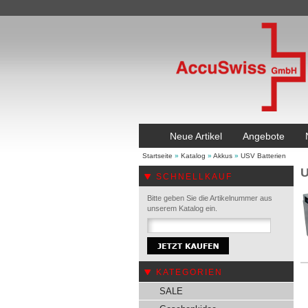
Neue Artikel
Angebote
Startseite
»
Katalog
»
Akkus
»
USV Batterien
U
SCHNELLKAUF
Bitte geben Sie die Artikelnummer aus
unserem Katalog ein.
KATEGORIEN
SALE