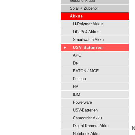
Geschenkidee
Solar + Zubehör
Akkus
Li-Polymer Akkus
LiFePo4 Akkus
Smartwatch Akku
USV Batterien
APC
Dell
EATON / MGE
Futjitsu
HP
IBM
Powerware
USV-Batterien
Camcorder Akku
Digital Kamera Akku
N
Notebook Akku