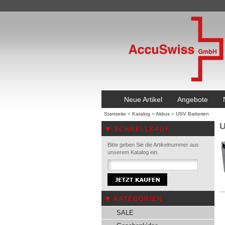
Neue Artikel
Angebote
Startseite
»
Katalog
»
Akkus
»
USV Batterien
U
SCHNELLKAUF
Bitte geben Sie die Artikelnummer aus
unserem Katalog ein.
KATEGORIEN
SALE