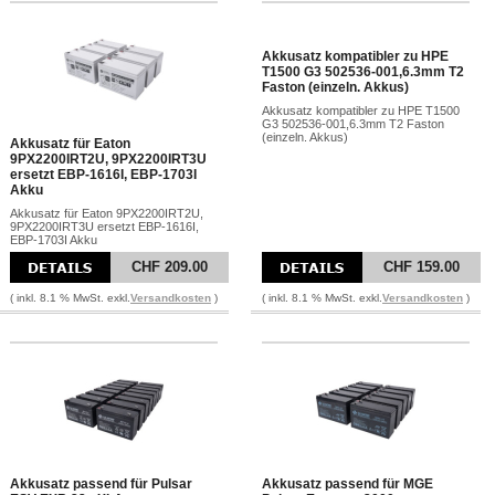
Akkusatz kompatibler zu HPE
T1500 G3 502536-001,6.3mm T2
Faston (einzeln. Akkus)
Akkusatz kompatibler zu HPE T1500
G3 502536-001,6.3mm T2 Faston
(einzeln. Akkus)
Akkusatz für Eaton
9PX2200IRT2U, 9PX2200IRT3U
ersetzt EBP-1616I, EBP-1703I
Akku
Akkusatz für Eaton 9PX2200IRT2U,
9PX2200IRT3U ersetzt EBP-1616I,
EBP-1703I Akku
CHF 209.00
CHF 159.00
( inkl. 8.1 % MwSt. exkl.
Versandkosten
)
( inkl. 8.1 % MwSt. exkl.
Versandkosten
)
Akkusatz passend für Pulsar
Akkusatz passend für MGE