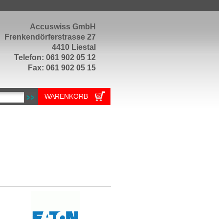
Accuswiss GmbH
Frenkendörferstrasse 27
4410 Liestal
Telefon: 061 902 05 12
Fax: 061 902 05 15
WARENKORB