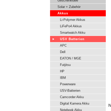
Geschenkidee
Solar + Zubehör
Akkus
Li-Polymer Akkus
LiFePo4 Akkus
Smartwatch Akku
USV Batterien
APC
Dell
EATON / MGE
Futjitsu
HP
IBM
Powerware
USV-Batterien
Camcorder Akku
Digital Kamera Akku
N
Notebook Akku