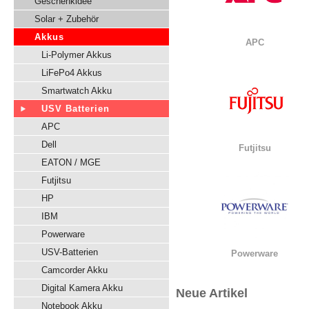
Geschenkidee
Solar + Zubehör
Akkus
APC
Li-Polymer Akkus
LiFePo4 Akkus
Smartwatch Akku
USV Batterien
APC
Dell
Futjitsu
EATON / MGE
Futjitsu
HP
IBM
Powerware
USV-Batterien
Powerware
Camcorder Akku
Digital Kamera Akku
Neue Artikel
Notebook Akku