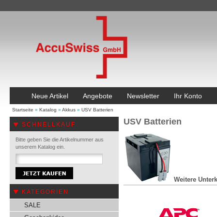
Neue Artikel
Angebote
Newsletter
Ihr Konto
Startseite
»
Katalog
»
Akkus
»
USV Batterien
USV Batterien
SCHNELLKAUF
Bitte geben Sie die Artikelnummer aus
unserem Katalog ein.
Weitere Unterk
KATEGORIEN
SALE