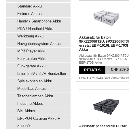
Standard Akku
Externe Akkus
Handy / Smartphone Akku
PDA / Handheld Akku
Werkzeug Akku
Akkusatz für Eaton
9PX2200IRT2U, 9PX2200IRT3
Navigationssystem Akkus
ersetzt EBP-1616I, EBP-1703I
Akku
MP3 Player Akku
Akkusatz für Eaton 9PX2200IRT2U
Funktelefon Akku
9PX2200IRT3U ersetzt EBP-1616I,
EBP-1703I Akku
Funkgeräte Akku
CHF 209.0
Li-ion 3.6V / 3.7V Rundzellen
( inkl. 8.1 % MwSt. exkl.
Versandkost
Spielekonsolen Akku
Modellbau Akkus
Taschenlampen Akku
Industrie Akkus
Blei Akkus
LiFePO4 Caravan Akku +
Zubehör
Akkusatz passend für Pulsar