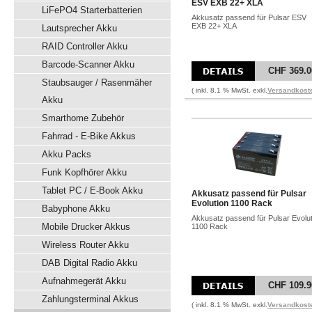
ESV EXB 22+ XLA
LiFePO4 Starterbatterien
Akkusatz passend für Pulsar ESV
EXB 22+ XLA
Lautsprecher Akku
RAID Controller Akku
Barcode-Scanner Akku
CHF 369.0
Staubsauger / Rasenmäher
( inkl. 8.1 % MwSt. exkl.
Versandkost
Akku
Smarthome Zubehör
Fahrrad - E-Bike Akkus
Akku Packs
Funk Kopfhörer Akku
Tablet PC / E-Book Akku
Akkusatz passend für Pulsar
Evolution 1100 Rack
Babyphone Akku
Akkusatz passend für Pulsar Evolut
Mobile Drucker Akkus
1100 Rack
Wireless Router Akku
DAB Digital Radio Akku
Aufnahmegerät Akku
CHF 109.9
Zahlungsterminal Akkus
( inkl. 8.1 % MwSt. exkl.
Versandkost