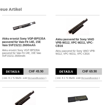
eue Artikel
Akku ersetzt Sony VGP-BPS35A
Akku passend für Sony VAIO
passend für Vaio Fit 14E, 15E
VPB-W112, VPC-W211, VPC-
Vaio SVF15211 2600mAh
CB16
Akku ersetzt Sony VGP-BPS35A
Akku passend für Sony VAIO VPB-
passend für Vaio Fit 14E, 15E Vaio
W112, VPC-W211, VPC-CB16
SVF15211 2600mAh
CHF 49.90
CHF 69.90
( inkl. 8.1 % MwSt. exkl.
Versandkosten
)
( inkl. 8.1 % MwSt. exkl.
Versandkosten
)