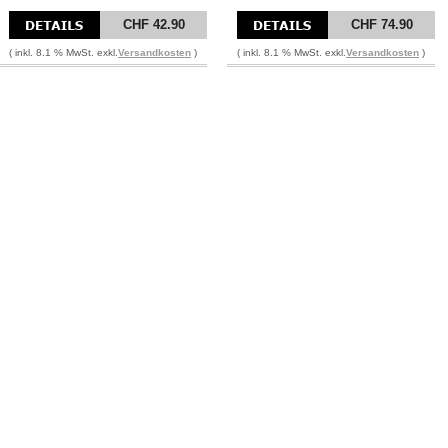
CHF 42.90
CHF 74.90
( inkl. 8.1 % MwSt. exkl.
Versandkosten
)
( inkl. 8.1 % MwSt. exkl.
Versandkosten
)