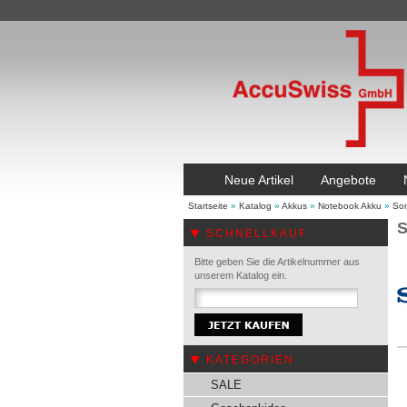
Neue Artikel
Angebote
Startseite
»
Katalog
»
Akkus
»
Notebook Akku
»
So
S
SCHNELLKAUF
Bitte geben Sie die Artikelnummer aus
unserem Katalog ein.
KATEGORIEN
SALE