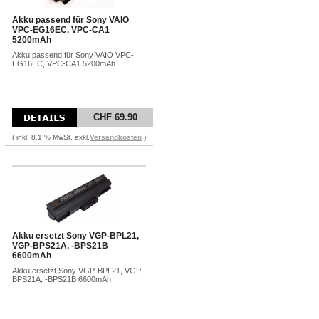
Akku passend für Sony VAIO
VPC-EG16EC, VPC-CA1
5200mAh
Akku passend für Sony VAIO VPC-
EG16EC, VPC-CA1 5200mAh
CHF 69.90
( inkl. 8.1 % MwSt. exkl.
Versandkosten
)
Akku ersetzt Sony VGP-BPL21,
VGP-BPS21A, -BPS21B
6600mAh
Akku ersetzt Sony VGP-BPL21, VGP-
BPS21A, -BPS21B 6600mAh