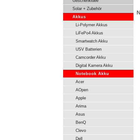
Geschenkidee
Solar + Zubehör
N
Akkus
Li-Polymer Akkus
LiFePo4 Akkus
Smartwatch Akku
USV Batterien
Camcorder Akku
Digital Kamera Akku
Notebook Akku
Acer
AOpen
Apple
Arima
Asus
BenQ
Clevo
Dell