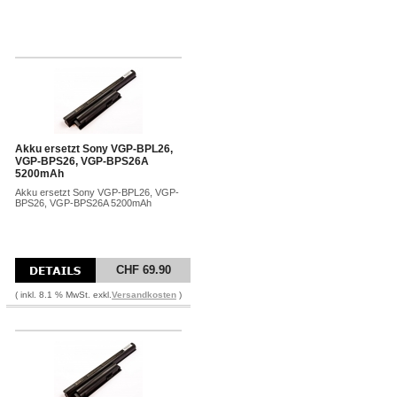
Akku ersetzt Sony VGP-BPL26,
VGP-BPS26, VGP-BPS26A
5200mAh
Akku ersetzt Sony VGP-BPL26, VGP-
BPS26, VGP-BPS26A 5200mAh
CHF 69.90
( inkl. 8.1 % MwSt. exkl.
Versandkosten
)