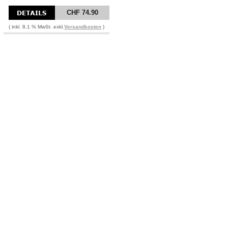
CHF 74.90
( inkl. 8.1 % MwSt. exkl.
Versandkosten
)