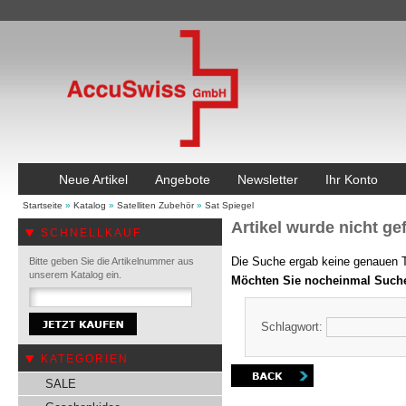
Neue Artikel
Angebote
Newsletter
Ihr Konto
Startseite
»
Katalog
»
Satelliten Zubehör
»
Sat Spiegel
Artikel wurde nicht ge
SCHNELLKAUF
Die Suche ergab keine genauen Tr
Bitte geben Sie die Artikelnummer aus
unserem Katalog ein.
Möchten Sie nocheinmal Such
Schlagwort:
KATEGORIEN
SALE