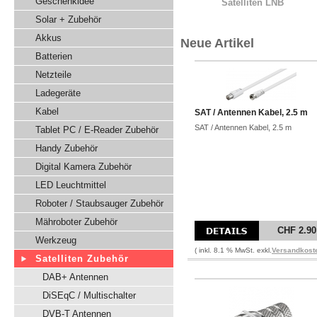
Geschenkidee
Satelliten LNB
Solar + Zubehör
Akkus
Neue Artikel
Batterien
Netzteile
Ladegeräte
Kabel
SAT / Antennen Kabel, 2.5 m
SAT / Antennen Kabel, 2.5 m
Tablet PC / E-Reader Zubehör
Handy Zubehör
Digital Kamera Zubehör
LED Leuchtmittel
Roboter / Staubsauger Zubehör
Mähroboter Zubehör
CHF 2.90
Werkzeug
( inkl. 8.1 % MwSt. exkl.
Versandkost
Satelliten Zubehör
DAB+ Antennen
DiSEqC / Multischalter
DVB-T Antennen