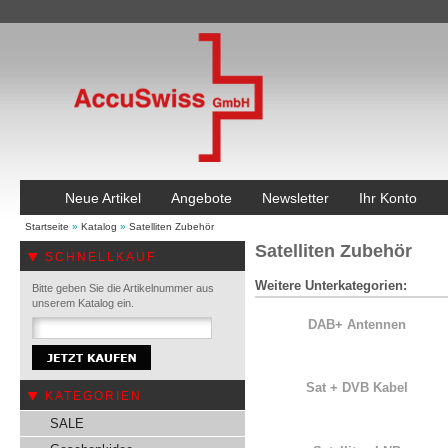
Neue Artikel
Angebote
Newsletter
Ihr Konto
Startseite
»
Katalog
»
Satelliten Zubehör
Satelliten Zubehör
SCHNELLKAUF
Weitere Unterkategorien:
Bitte geben Sie die Artikelnummer aus
unserem Katalog ein.
DAB+ Antennen
Sat + DVB Kabel
KATEGORIEN
SALE