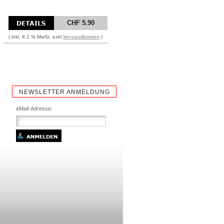
CHF 5.90
( inkl. 8.1 % MwSt. exkl.
Versandkosten
)
NEWSLETTER ANMELDUNG
eMail-Adresse: