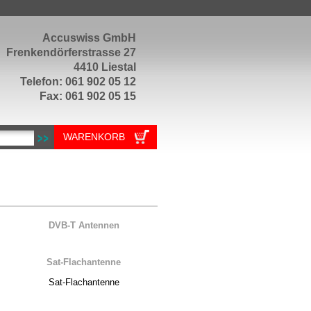
Accuswiss GmbH
Frenkendörferstrasse 27
4410 Liestal
Telefon: 061 902 05 12
Fax: 061 902 05 15
WARENKORB
DVB-T Antennen
Sat-Flachantenne
Sat-Flachantenne