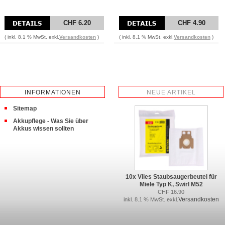
CHF 6.20
CHF 4.90
( inkl. 8.1 % MwSt. exkl.
Versandkosten
)
( inkl. 8.1 % MwSt. exkl.
Versandkosten
)
INFORMATIONEN
NEUE ARTIKEL
Sitemap
Akkupflege - Was Sie über
Akkus wissen sollten
10x Vlies Staubsaugerbeutel für
Miele Typ K, Swirl M52
CHF 16.90
Versandkosten
inkl. 8.1 % MwSt. exkl.