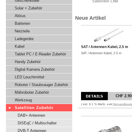
Geschenkidee
Satelliten LNB
Solar + Zubehör
Akkus
Neue Artikel
Batterien
Netzteile
Ladegeräte
Kabel
SAT / Antennen Kabel, 2.5 m
SAT / Antennen Kabel, 2.5 m
Tablet PC / E-Reader Zubehör
Handy Zubehör
Digital Kamera Zubehör
LED Leuchtmittel
Roboter / Staubsauger Zubehör
Mähroboter Zubehör
CHF 2.90
Werkzeug
( inkl. 8.1 % MwSt. exkl.
Versandkost
Satelliten Zubehör
DAB+ Antennen
DiSEqC / Multischalter
DVB-T Antennen