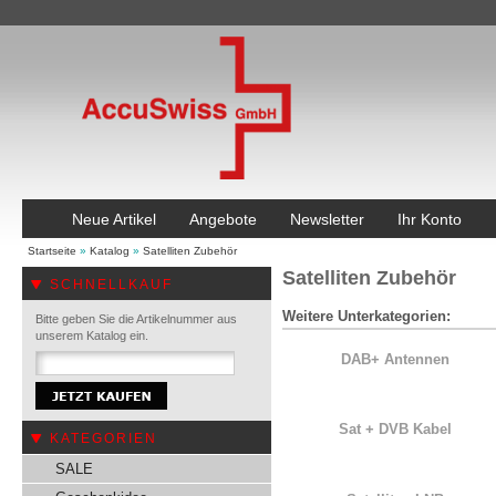
Neue Artikel
Angebote
Newsletter
Ihr Konto
Startseite
»
Katalog
»
Satelliten Zubehör
Satelliten Zubehör
SCHNELLKAUF
Weitere Unterkategorien:
Bitte geben Sie die Artikelnummer aus
unserem Katalog ein.
DAB+ Antennen
Sat + DVB Kabel
KATEGORIEN
SALE