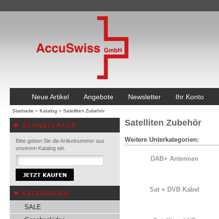
Neue Artikel
Angebote
Newsletter
Ihr Konto
Startseite
»
Katalog
»
Satelliten Zubehör
Satelliten Zubehör
SCHNELLKAUF
Weitere Unterkategorien:
Bitte geben Sie die Artikelnummer aus
unserem Katalog ein.
DAB+ Antennen
Sat + DVB Kabel
KATEGORIEN
SALE