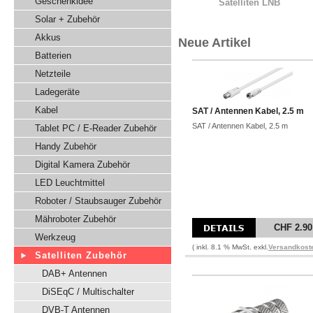
Geschenkidee
Satelliten LNB
Solar + Zubehör
Akkus
Neue Artikel
Batterien
Netzteile
Ladegeräte
Kabel
SAT / Antennen Kabel, 2.5 m
SAT / Antennen Kabel, 2.5 m
Tablet PC / E-Reader Zubehör
Handy Zubehör
Digital Kamera Zubehör
LED Leuchtmittel
Roboter / Staubsauger Zubehör
Mähroboter Zubehör
CHF 2.90
Werkzeug
( inkl. 8.1 % MwSt. exkl.
Versandkost
Satelliten Zubehör
DAB+ Antennen
DiSEqC / Multischalter
DVB-T Antennen