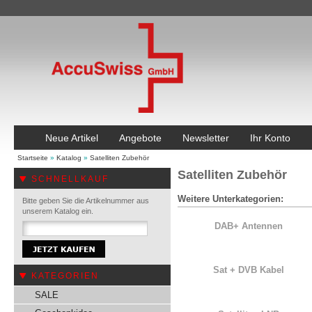
Neue Artikel
Angebote
Newsletter
Ihr Konto
Startseite
»
Katalog
»
Satelliten Zubehör
Satelliten Zubehör
SCHNELLKAUF
Weitere Unterkategorien:
Bitte geben Sie die Artikelnummer aus
unserem Katalog ein.
DAB+ Antennen
Sat + DVB Kabel
KATEGORIEN
SALE