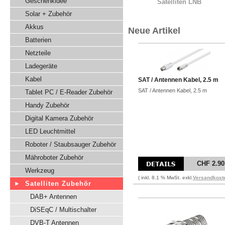
Geschenkidee
Satelliten LNB
Solar + Zubehör
Akkus
Neue Artikel
Batterien
Netzteile
Ladegeräte
Kabel
SAT / Antennen Kabel, 2.5 m
SAT / Antennen Kabel, 2.5 m
Tablet PC / E-Reader Zubehör
Handy Zubehör
Digital Kamera Zubehör
LED Leuchtmittel
Roboter / Staubsauger Zubehör
Mähroboter Zubehör
CHF 2.90
Werkzeug
( inkl. 8.1 % MwSt. exkl.
Versandkost
Satelliten Zubehör
DAB+ Antennen
DiSEqC / Multischalter
DVB-T Antennen