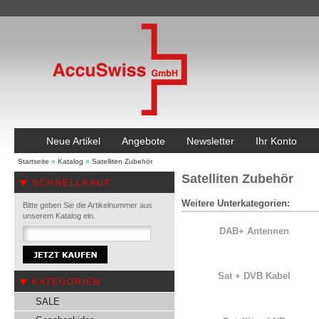
Neue Artikel
Angebote
Newsletter
Ihr Konto
Startseite
»
Katalog
»
Satelliten Zubehör
Satelliten Zubehör
SCHNELLKAUF
Weitere Unterkategorien:
Bitte geben Sie die Artikelnummer aus
unserem Katalog ein.
DAB+ Antennen
Sat + DVB Kabel
KATEGORIEN
SALE