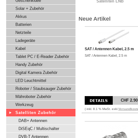
Geschenkidee
Satelliten LNB
Solar + Zubehör
Akkus
Neue Artikel
Batterien
Netzteile
Ladegeräte
Kabel
SAT / Antennen Kabel, 2.5 m
SAT / Antennen Kabel, 2.5 m
Tablet PC / E-Reader Zubehör
Handy Zubehör
Digital Kamera Zubehör
LED Leuchtmittel
Roboter / Staubsauger Zubehör
Mähroboter Zubehör
CHF 2.90
Werkzeug
( inkl. 8.1 % MwSt. exkl.
Versandkost
Satelliten Zubehör
DAB+ Antennen
DiSEqC / Multischalter
DVB-T Antennen