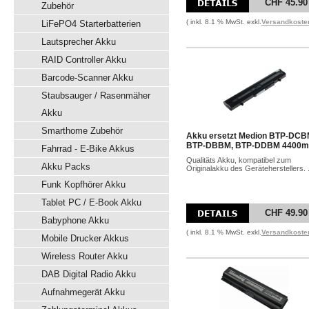
CHF 45.90
Zubehör
( inkl. 8.1 % MwSt. exkl.
Versandkoste
LiFePO4 Starterbatterien
Lautsprecher Akku
RAID Controller Akku
Barcode-Scanner Akku
Staubsauger / Rasenmäher
Akku
Smarthome Zubehör
Akku ersetzt Medion BTP-DCB
BTP-DBBM, BTP-DDBM 4400
Fahrrad - E-Bike Akkus
Qualitäts Akku, kompatibel zum
Akku Packs
Originalakku des Geräteherstellers. .
Funk Kopfhörer Akku
Tablet PC / E-Book Akku
CHF 49.90
Babyphone Akku
( inkl. 8.1 % MwSt. exkl.
Versandkoste
Mobile Drucker Akkus
Wireless Router Akku
DAB Digital Radio Akku
Aufnahmegerät Akku