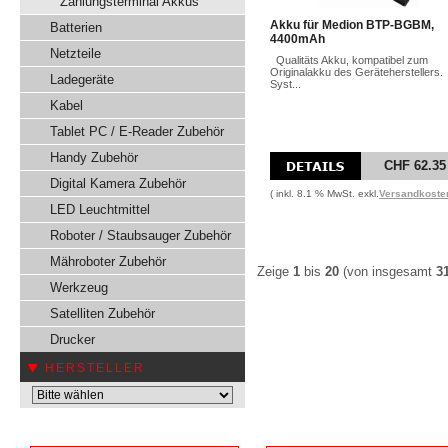
Zahlungsterminal Akkus
Akku für Medion BTP-BGBM,
Batterien
4400mAh
Netzteile
Qualitäts Akku, kompatibel zum
Originalakku des Geräteherstellers.
Ladegeräte
Syst...
Kabel
Tablet PC / E-Reader Zubehör
Handy Zubehör
CHF 62.35
Digital Kamera Zubehör
( inkl. 8.1 % MwSt. exkl.
Versandkoste
LED Leuchtmittel
Roboter / Staubsauger Zubehör
Mähroboter Zubehör
Zeige
1
bis
20
(von insgesamt
3
Werkzeug
Satelliten Zubehör
Drucker
HERSTELLER