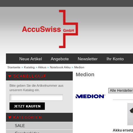
Neue Artikel
Angebote
Newsletter
Ihr Konto
Startseite
»
Katalog
»
Akkus
»
Notebook Akku
»
Medion
Medion
SCHNELLKAUF
Bitte geben Sie die Artikelnummer aus
unserem Katalog ein.
KATEGORIEN
SALE
Akku erset