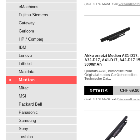
( inkl. 8.1 % MwSt. exkl.
Versandkoste
eMachines
Fujitsu-Siemens
Gateway
Gericom
HP / Compaq
IBM
Lenovo
Akku ersetzt Medion A31-D17,
A32-D17, A41-D17, A42-D17 1
Littlebit
3000mAh
Qualitäts Akku, kompatibel zum
Maxdata
Originalakku des Geräteherstellers.
Technische Dat...
Medion
Mitac
CHF 69.90
MSI
( inkl. 8.1 % MwSt. exkl.
Versandkoste
Packard Bell
Panasonic
Samsung
Sony
Toshiba