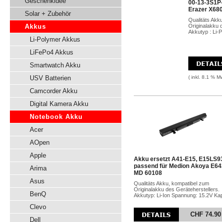
Geschenkidee
00-13-3S1P
Erazer X68
Solar + Zubehör
Qualitäts Akk
Akkus
Originalakku 
Akkutyp : Li-
Li-Polymer Akkus
LiFePo4 Akkus
Smartwatch Akku
USV Batterien
( inkl. 8.1 % M
Camcorder Akku
Digital Kamera Akku
Notebook Akku
Acer
AOpen
Apple
Akku ersetzt A41-E15, E15LS9
passend für Medion Akoya E64
Arima
MD 60108
Asus
Qualitäts Akku, kompatibel zum
Originalakku des Geräteherstellers.
BenQ
Akkutyp: Li-Ion Spannung: 15.2V Kap
Clevo
CHF 74.90
Dell