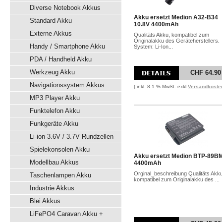
Diverse Notebook Akkus
Akku ersetzt Medion A32-B34
Standard Akku
10.8V 4400mAh
Externe Akkus
Qualitäts Akku, kompatibel zum
Originalakku des Geräteherstellers.
Handy / Smartphone Akku
System: Li-Ion...
PDA / Handheld Akku
Werkzeug Akku
CHF 64.90
Navigationssystem Akkus
( inkl. 8.1 % MwSt. exkl.
Versandkoste
MP3 Player Akku
Funktelefon Akku
Funkgeräte Akku
Li-ion 3.6V / 3.7V Rundzellen
Spielekonsolen Akku
Akku ersetzt Medion BTP-89B
Modellbau Akkus
4400mAh
Orginal_beschreibung Qualitäts Akku
Taschenlampen Akku
kompatibel zum Originalakku des ...
Industrie Akkus
Blei Akkus
LiFePO4 Caravan Akku +