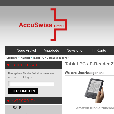
Neue Artikel
Angebote
Newsletter
Ihr Konto
Startseite
»
Katalog
»
Tablet PC / E-Reader Zubehör
Tablet PC / E-Reader 
SCHNELLKAUF
Weitere Unterkategorien:
Bitte geben Sie die Artikelnummer aus
unserem Katalog ein.
KATEGORIEN
SALE
Amazon Kindle zubehö