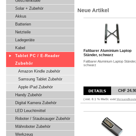
Geschenkidee
Solar + Zubehör
Neue Artikel
Akkus
Batterien
Netzteile
Ladegeräte
Kabel
Faltbarer Aluminium Laptop
Ständer, schwarz
Tablet PC / E-Reader
Faltbarer Aluminium Laptop Ständer
Zubehör
schwarz
Amazon Kindle zubehör
Samsung Tablet Zubehör
Apple iPad Zubehör
CHF 24.9
Handy Zubehör
( inkl. 8.1 % MwSt. exkl.
Versandkost
Digital Kamera Zubehör
LED Leuchtmittel
Roboter / Staubsauger Zubehör
Mähroboter Zubehör
Werkzeug