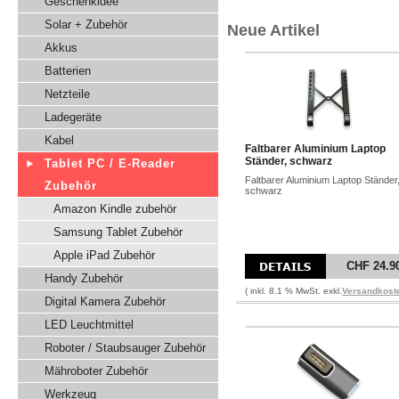
Geschenkidee
Solar + Zubehör
Neue Artikel
Akkus
Batterien
Netzteile
Ladegeräte
Kabel
Faltbarer Aluminium Laptop
Ständer, schwarz
Tablet PC / E-Reader
Faltbarer Aluminium Laptop Ständer
Zubehör
schwarz
Amazon Kindle zubehör
Samsung Tablet Zubehör
Apple iPad Zubehör
CHF 24.9
Handy Zubehör
( inkl. 8.1 % MwSt. exkl.
Versandkost
Digital Kamera Zubehör
LED Leuchtmittel
Roboter / Staubsauger Zubehör
Mähroboter Zubehör
Werkzeug