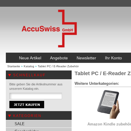
Neue Artikel
Angebote
Newsletter
Ihr Konto
Startseite
»
Katalog
»
Tablet PC / E-Reader Zubehör
Tablet PC / E-Reader 
SCHNELLKAUF
Weitere Unterkategorien:
Bitte geben Sie die Artikelnummer aus
unserem Katalog ein.
KATEGORIEN
SALE
Amazon Kindle zubehö