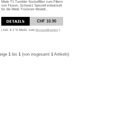
Miele T1 Tumbler Sockelfilter zum Filtern
von Flusen, Schwarz Speziell entwickelt
für die Miele Trockner-Modell...
CHF 10.90
( inkl. 8.1 % MwSt. exkl.
Versandkosten
)
eige
1
bis
1
(von insgesamt
1
Artikeln)