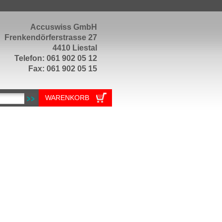
Accuswiss GmbH
Frenkendörferstrasse 27
4410 Liestal
Telefon: 061 902 05 12
Fax: 061 902 05 15
WARENKORB