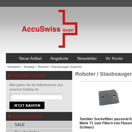
Neue Artikel
Angebote
Newsletter
Ihr Konto
Startseite
»
Katalog
»
Roboter / Staubsauger Zubehör
Roboter / Staubsauge
SCHNELLKAUF
Bitte geben Sie die Artikelnummer aus
unserem Katalog ein.
KATEGORIEN
Tumbler Sockelfilter passend f
Miele T1 zum Filtern von Flusen
SALE
Schwarz