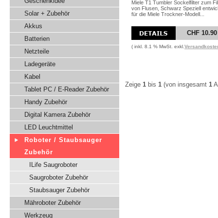
Geschenkidee
Miele T1 Tumbler Sockelfilter zum Fil
von Flusen, Schwarz Speziell entwic
Solar + Zubehör
für die Miele Trockner-Modell...
Akkus
CHF 10.90
Batterien
( inkl. 8.1 % MwSt. exkl.
Versandkoste
Netzteile
Ladegeräte
Kabel
Zeige
1
bis
1
(von insgesamt
1
Ar
Tablet PC / E-Reader Zubehör
Handy Zubehör
Digital Kamera Zubehör
LED Leuchtmittel
Roboter / Staubsauger
Zubehör
ILife Saugroboter
Saugroboter Zubehör
Staubsauger Zubehör
Mähroboter Zubehör
Werkzeug