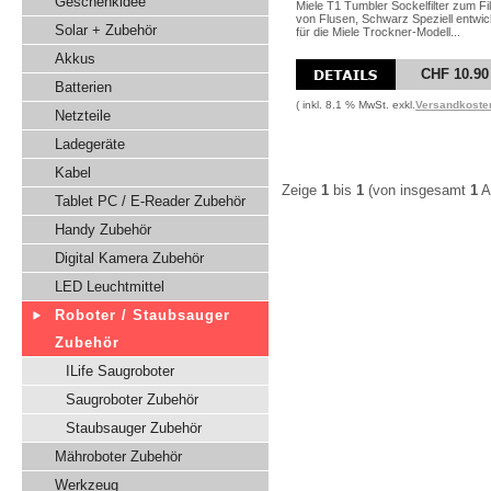
Geschenkidee
Miele T1 Tumbler Sockelfilter zum Fil
von Flusen, Schwarz Speziell entwic
Solar + Zubehör
für die Miele Trockner-Modell...
Akkus
CHF 10.90
Batterien
( inkl. 8.1 % MwSt. exkl.
Versandkoste
Netzteile
Ladegeräte
Kabel
Zeige
1
bis
1
(von insgesamt
1
Ar
Tablet PC / E-Reader Zubehör
Handy Zubehör
Digital Kamera Zubehör
LED Leuchtmittel
Roboter / Staubsauger
Zubehör
ILife Saugroboter
Saugroboter Zubehör
Staubsauger Zubehör
Mähroboter Zubehör
Werkzeug