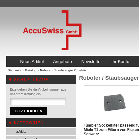
Neue Artikel
Angebote
Newsletter
Ihr Konto
Startseite
»
Katalog
»
Roboter / Staubsauger Zubehör
Roboter / Staubsauge
SCHNELLKAUF
Bitte geben Sie die Artikelnummer aus
unserem Katalog ein.
KATEGORIEN
Tumbler Sockelfilter passend f
Miele T1 zum Filtern von Flusen
SALE
Schwarz