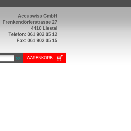
Accuswiss GmbH
Frenkendörferstrasse 27
4410 Liestal
Telefon: 061 902 05 12
Fax: 061 902 05 15
WARENKORB