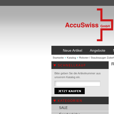
Neue Artikel
Angebote
Startseite
»
Katalog
»
Roboter / Staubsauger Zube
R
SCHNELLKAUF
Bitte geben Sie die Artikelnummer aus
unserem Katalog ein.
KATEGORIEN
SALE