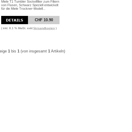
Miele T1 Tumbler Sockelfilter zum Filtern
von Flusen, Schwarz Speziell entwickelt
für die Miele Trockner-Modell...
CHF 10.90
( inkl. 8.1 % MwSt. exkl.
Versandkosten
)
eige
1
bis
1
(von insgesamt
1
Artikeln)