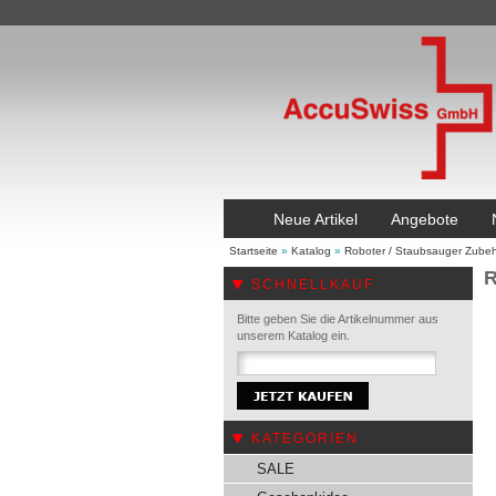
Neue Artikel
Angebote
Startseite
»
Katalog
»
Roboter / Staubsauger Zube
R
SCHNELLKAUF
Bitte geben Sie die Artikelnummer aus
unserem Katalog ein.
KATEGORIEN
SALE