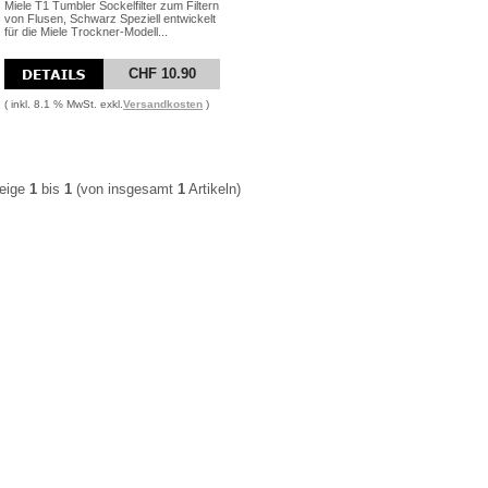
Miele T1 Tumbler Sockelfilter zum Filtern
von Flusen, Schwarz Speziell entwickelt
für die Miele Trockner-Modell...
CHF 10.90
( inkl. 8.1 % MwSt. exkl.
Versandkosten
)
eige
1
bis
1
(von insgesamt
1
Artikeln)