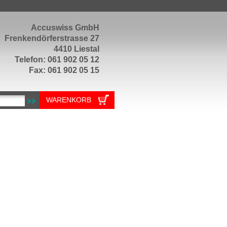
Accuswiss GmbH
Frenkendörferstrasse 27
4410 Liestal
Telefon: 061 902 05 12
Fax: 061 902 05 15
WARENKORB