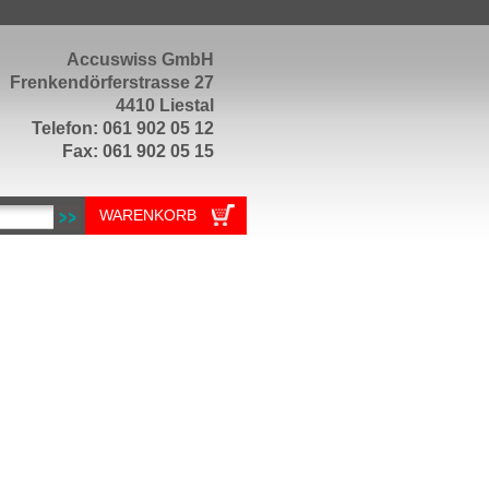
Accuswiss GmbH
Frenkendörferstrasse 27
4410 Liestal
Telefon: 061 902 05 12
Fax: 061 902 05 15
WARENKORB