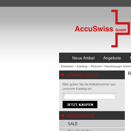
Neue Artikel
Angebote
Startseite
»
Katalog
»
Roboter / Staubsauger Zube
R
SCHNELLKAUF
Bitte geben Sie die Artikelnummer aus
unserem Katalog ein.
KATEGORIEN
SALE