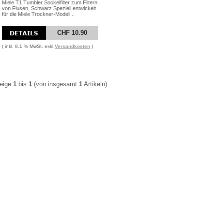
Miele T1 Tumbler Sockelfilter zum Filtern
von Flusen, Schwarz Speziell entwickelt
für die Miele Trockner-Modell...
CHF 10.90
( inkl. 8.1 % MwSt. exkl.
Versandkosten
)
eige
1
bis
1
(von insgesamt
1
Artikeln)