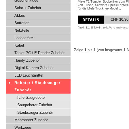
Geschenkidee
Miele T1 Tumbler Sockelfilter zum Fil
von Flusen, Schwarz Speziell entwic
Solar + Zubehör
für die Miele Trockner-Modell...
Akkus
CHF 10.90
Batterien
( inkl. 8.1 % MwSt. exkl.
Versandkoste
Netzteile
Ladegeräte
Kabel
Zeige
1
bis
1
(von insgesamt
1
Ar
Tablet PC / E-Reader Zubehör
Handy Zubehör
Digital Kamera Zubehör
LED Leuchtmittel
Roboter / Staubsauger
Zubehör
ILife Saugroboter
Saugroboter Zubehör
Staubsauger Zubehör
Mähroboter Zubehör
Werkzeug