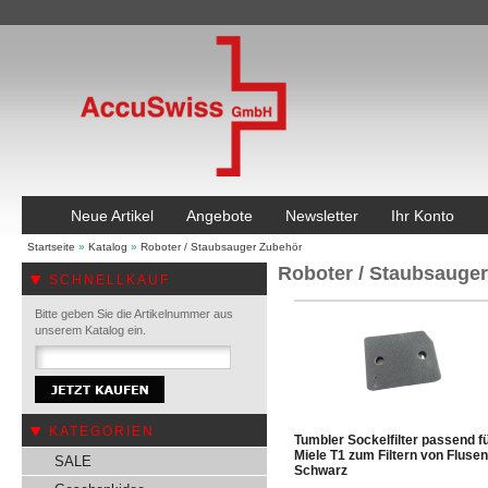
Neue Artikel
Angebote
Newsletter
Ihr Konto
Startseite
»
Katalog
»
Roboter / Staubsauger Zubehör
Roboter / Staubsauge
SCHNELLKAUF
Bitte geben Sie die Artikelnummer aus
unserem Katalog ein.
KATEGORIEN
Tumbler Sockelfilter passend f
Miele T1 zum Filtern von Flusen
SALE
Schwarz