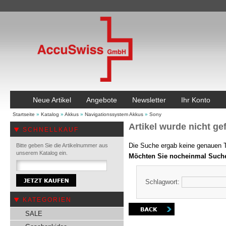
Neue Artikel
Angebote
Newsletter
Ihr Konto
Startseite
»
Katalog
»
Akkus
»
Navigationssystem Akkus
»
Sony
Artikel wurde nicht ge
SCHNELLKAUF
Die Suche ergab keine genauen Tr
Bitte geben Sie die Artikelnummer aus
unserem Katalog ein.
Möchten Sie nocheinmal Such
Schlagwort:
KATEGORIEN
SALE