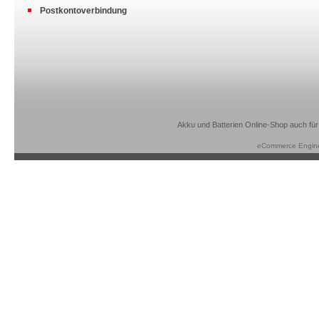
Postkontoverbindung
Akku und Batterien Online-Shop auch für
eCommerce Engin