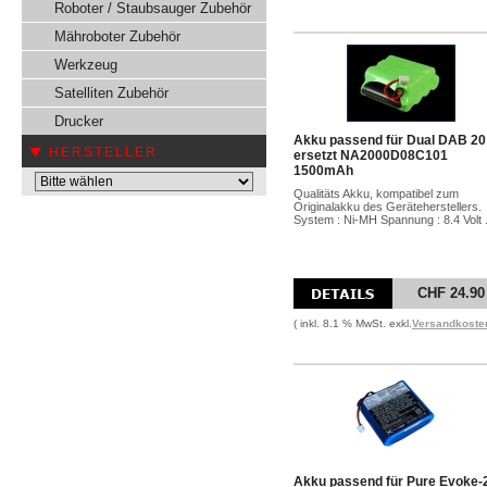
Roboter / Staubsauger Zubehör
Mähroboter Zubehör
Werkzeug
Satelliten Zubehör
Drucker
Akku passend für Dual DAB 20
HERSTELLER
ersetzt NA2000D08C101
1500mAh
Qualitäts Akku, kompatibel zum
Originalakku des Geräteherstellers.
System : Ni-MH Spannung : 8.4 Volt .
CHF 24.90
( inkl. 8.1 % MwSt. exkl.
Versandkoste
Akku passend für Pure Evoke-