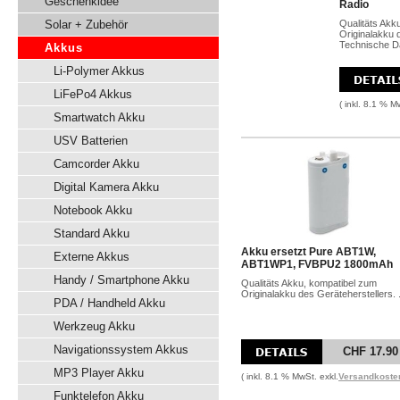
Geschenkidee
Radio
Solar + Zubehör
Qualitäts Akk
Originalakku 
Technische Dat
Akkus
Li-Polymer Akkus
LiFePo4 Akkus
( inkl. 8.1 % M
Smartwatch Akku
USV Batterien
Camcorder Akku
Digital Kamera Akku
Notebook Akku
Standard Akku
Akku ersetzt Pure ABT1W,
Externe Akkus
ABT1WP1, FVBPU2 1800mAh
Handy / Smartphone Akku
Qualitäts Akku, kompatibel zum
Originalakku des Geräteherstellers. .
PDA / Handheld Akku
Werkzeug Akku
Navigationssystem Akkus
CHF 17.90
MP3 Player Akku
( inkl. 8.1 % MwSt. exkl.
Versandkoste
Funktelefon Akku