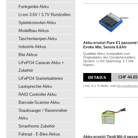
Funkgeräte Akku
Li-ion 3.6V / 3.7V Rundzellen
Spielekonsolen Akku
Modellbau Akkus
Taschenlampen Akku
Akku ersetzt Pure E1 passend 
Industrie Akkus
Evoke Mio, Sensia 8.8Ah
Qualitäts Akku, kompatibel zum
Blei Akkus
Originalakku des Geräteherstellers.
System: Li-Ion Spannung: 3.7 Volt
LiFePO4 Caravan Akku +
Kapazi...
Zubehör
CHF 44.65
LiFePO4 Starterbatterien
Lautsprecher Akku
( inkl. 8.1 % MwSt. exkl.
Versandkoste
RAID Controller Akku
Barcode-Scanner Akku
Staubsauger / Rasenmäher
Akku
Smarthome Zubehör
Fahrrad - E-Bike Akkus
Akku ersetzt Tivoli MA-4 pass