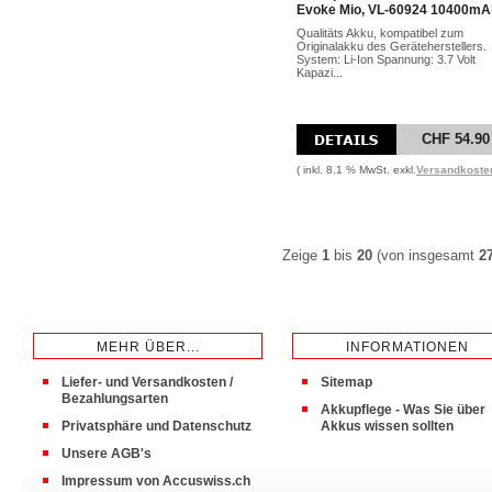
Evoke Mio, VL-60924 10400mA
Qualitäts Akku, kompatibel zum
Originalakku des Geräteherstellers.
System: Li-Ion Spannung: 3.7 Volt
Kapazi...
CHF 54.90
( inkl. 8.1 % MwSt. exkl.
Versandkoste
Zeige
1
bis
20
(von insgesamt
2
MEHR ÜBER...
INFORMATIONEN
Liefer- und Versandkosten /
Sitemap
Bezahlungsarten
Akkupflege - Was Sie über
Privatsphäre und Datenschutz
Akkus wissen sollten
Unsere AGB's
Impressum von Accuswiss.ch