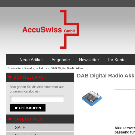
Neue Artikel
Angebote
Newsletter
Ihr Konto
Startseite
»
Katalog
»
Akkus
»
DAB Digital Radio Akku
DAB Digital Radio Akk
SCHNELLKAUF
Bitte geben Sie die Artikelnummer aus
unserem Katalog ein.
KATEGORIEN
SALE
Akku ersetz
passend fü