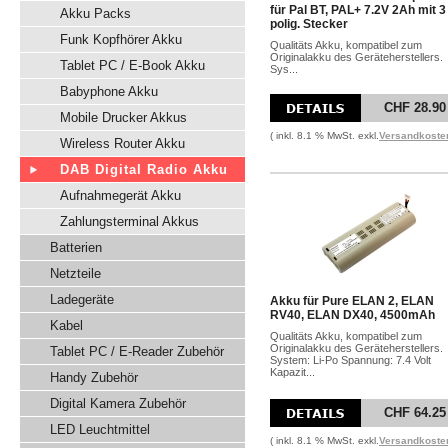
für Pal BT, PAL+ 7.2V 2Ah mit 3
Akku Packs
polig. Stecker
Funk Kopfhörer Akku
Qualitäts Akku, kompatibel zum
Originalakku des Geräteherstellers.
Tablet PC / E-Book Akku
Sys...
Babyphone Akku
CHF 28.90
Mobile Drucker Akkus
( inkl. 8.1 % MwSt. exkl.
Versandkoste
Wireless Router Akku
DAB Digital Radio Akku
Aufnahmegerät Akku
Zahlungsterminal Akkus
Batterien
Netzteile
Ladegeräte
Akku für Pure ELAN 2, ELAN
RV40, ELAN DX40, 4500mAh
Kabel
Qualitäts Akku, kompatibel zum
Originalakku des Geräteherstellers.
Tablet PC / E-Reader Zubehör
System: Li-Po Spannung: 7.4 Volt
Kapazit...
Handy Zubehör
Digital Kamera Zubehör
CHF 64.25
LED Leuchtmittel
( inkl. 8.1 % MwSt. exkl.
Versandkoste