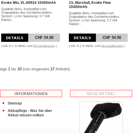
Evoke Mio, VL-60924 10400mAh
1S, Marshall, Evoke Flow
10400mAh
Qualitäts Akku, kompatibel zum
Originalakku des Geräteherstellers.
Qualitäts Akku, kompatibel zum
System: Li-Ion Spannung: 3.7 Volt
Originalakku des Geräteherstellers.
Kapazi...
System: Li-Ion Spannung: 3.7 Volt
Kapazi...
CHF 54.90
CHF 54.90
( inkl. 8.1 % MwSt. exkl.
Versandkosten
)
( inkl. 8.1 % MwSt. exkl.
Versandkosten
)
eige
1
bis
20
(von insgesamt
27
Artikeln)
INFORMATIONEN
NEUE ARTIKEL
Sitemap
Akkupflege - Was Sie über
Akkus wissen sollten