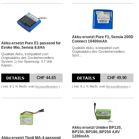
Akku ersetzt Pure F1, Sensia 200D
Connect 10400mAh
Akku ersetzt Pure E1 passend für
Evoke Mio, Sensia 8.8Ah
Qualitäts Akku, kompatibel zum
Originalakku des Geräteherstellers.
Qualitäts Akku, kompatibel zum
Syst...
Originalakku des Geräteherstellers.
System: Li-Ion Spannung: 3.7 Volt
Kapazi...
CHF 44.65
CHF 49.90
( inkl. 8.1 % MwSt. exkl.
Versandkosten
)
( inkl. 8.1 % MwSt. exkl.
Versandkosten
)
Akku ersetzt Uniden BP120,
BP150, BP180, BP250 4.8V
1200mAh
Akku ersetzt Tivoli MA-4 passend