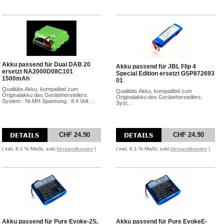
Akku passend für Dual DAB 20
Akku passend für JBL Flip 4
ersetzt NA2000D08C101
Special Edition ersetzt GSP872693
1500mAh
01
Qualitäts Akku, kompatibel zum
Qualitäts Akku, kompatibel zum
Originalakku des Geräteherstellers.
Originalakku des Geräteherstellers.
System : Ni-MH Spannung : 8.4 Volt ...
Syst...
CHF 24.90
CHF 24.90
( inkl. 8.1 % MwSt. exkl.
Versandkosten
)
( inkl. 8.1 % MwSt. exkl.
Versandkosten
)
Akku passend für Pure Evoke-2S,
Akku passend für Pure EvokeE-