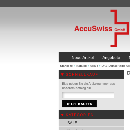
Neue Artikel
Angebote
Startseite
»
Katalog
»
Akkus
»
DAB Digital Radio Ak
D
SCHNELLKAUF
Bitte geben Sie die Artikelnummer aus
unserem Katalog ein.
KATEGORIEN
SALE