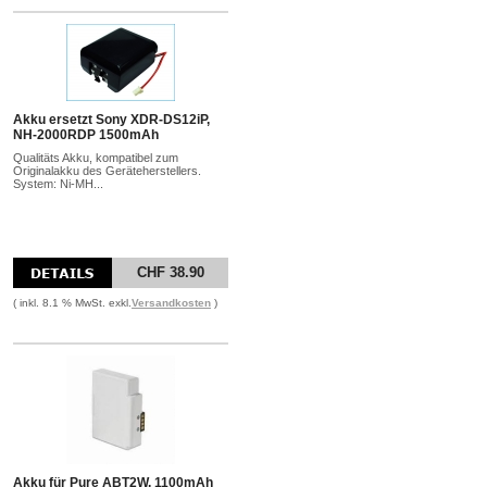
Akku ersetzt Sony XDR-DS12iP,
NH-2000RDP 1500mAh
Qualitäts Akku, kompatibel zum
Originalakku des Geräteherstellers.
System: Ni-MH...
CHF 38.90
( inkl. 8.1 % MwSt. exkl.
Versandkosten
)
Akku für Pure ABT2W, 1100mAh