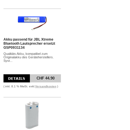
Akku passend für JBL Xtreme
Bluetooth Lautsprecher ersetzt
GSP0931134
Qualitäts Akku, kompatibel zum
Originalakku des Geräteherstellers.
Syst...
CHF 44.90
( inkl. 8.1 % MwSt. exkl.
Versandkosten
)