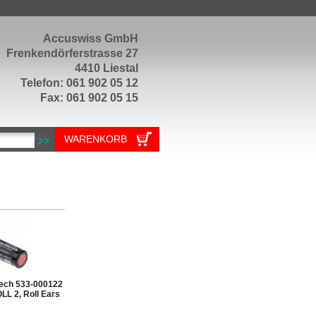
Accuswiss GmbH
Frenkendörferstrasse 27
4410 Liestal
Telefon: 061 902 05 12
Fax: 061 902 05 15
WARENKORB
tech 533-000122
LL 2, Roll Ears