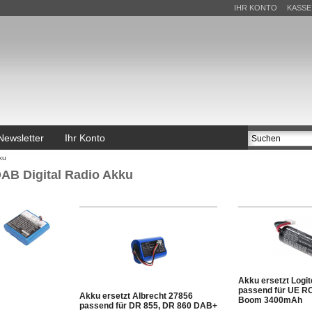
IHR KONTO
KASSE
Newsletter
Ihr Konto
ku
AB Digital Radio Akku
Akku ersetzt Logi
passend für UE RO
Akku ersetzt Albrecht 27856
Boom 3400mAh
passend für DR 855, DR 860 DAB+