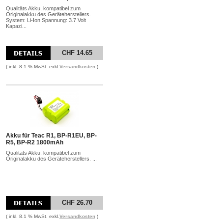
Qualitäts Akku, kompatibel zum
Originalakku des Geräteherstellers.
System: Li-Ion Spannung: 3.7 Volt
Kapazi...
CHF 14.65
( inkl. 8.1 % MwSt. exkl.
Versandkosten
)
Akku für Teac R1, BP-R1EU, BP-
R5, BP-R2 1800mAh
Qualitäts Akku, kompatibel zum
Originalakku des Geräteherstellers. ...
CHF 26.70
( inkl. 8.1 % MwSt. exkl.
Versandkosten
)