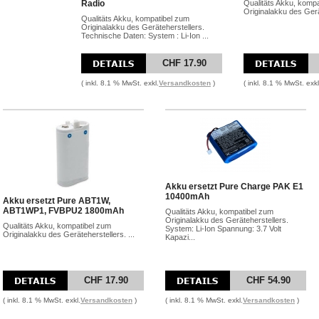
Radio
Qualitäts Akku, komp
Originalakku des Gerä
Qualitäts Akku, kompatibel zum
Originalakku des Geräteherstellers.
Technische Daten: System : Li-Ion ...
CHF 17.90
( inkl. 8.1 % MwSt. exkl.
Versandkosten
)
( inkl. 8.1 % MwSt. exkl
Akku ersetzt Pure Charge PAK E1
10400mAh
Akku ersetzt Pure ABT1W,
ABT1WP1, FVBPU2 1800mAh
Qualitäts Akku, kompatibel zum
Originalakku des Geräteherstellers.
Qualitäts Akku, kompatibel zum
System: Li-Ion Spannung: 3.7 Volt
Originalakku des Geräteherstellers. ...
Kapazi...
CHF 17.90
CHF 54.90
( inkl. 8.1 % MwSt. exkl.
Versandkosten
)
( inkl. 8.1 % MwSt. exkl.
Versandkosten
)