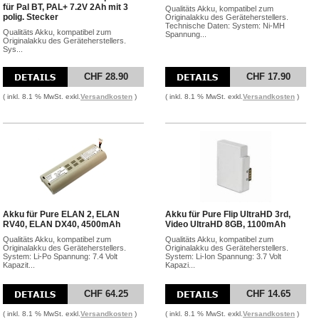
für Pal BT, PAL+ 7.2V 2Ah mit 3
Qualitäts Akku, kompatibel zum
polig. Stecker
Originalakku des Geräteherstellers.
Technische Daten: System: Ni-MH
Qualitäts Akku, kompatibel zum
Spannung...
Originalakku des Geräteherstellers.
Sys...
CHF 28.90
CHF 17.90
( inkl. 8.1 % MwSt. exkl.
Versandkosten
)
( inkl. 8.1 % MwSt. exkl.
Versandkosten
)
Akku für Pure ELAN 2, ELAN
Akku für Pure Flip UltraHD 3rd,
RV40, ELAN DX40, 4500mAh
Video UltraHD 8GB, 1100mAh
Qualitäts Akku, kompatibel zum
Qualitäts Akku, kompatibel zum
Originalakku des Geräteherstellers.
Originalakku des Geräteherstellers.
System: Li-Po Spannung: 7.4 Volt
System: Li-Ion Spannung: 3.7 Volt
Kapazit...
Kapazi...
CHF 64.25
CHF 14.65
( inkl. 8.1 % MwSt. exkl.
Versandkosten
)
( inkl. 8.1 % MwSt. exkl.
Versandkosten
)