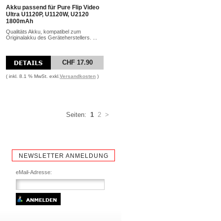
Akku passend für Pure Flip Video
Ultra U1120P, U1120W, U2120
1800mAh
Qualitäts Akku, kompatibel zum
Originalakku des Geräteherstellers. ...
CHF 17.90
( inkl. 8.1 % MwSt. exkl.
Versandkosten
)
Seiten:
1
2
>
NEWSLETTER ANMELDUNG
eMail-Adresse: