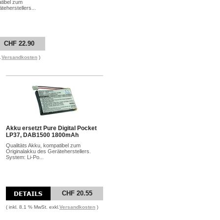
atibel zum
teherstellers...
CHF 22.90
.
Versandkosten
)
Akku ersetzt Pure Digital Pocket
LP37, DAB1500 1800mAh
Qualitäts Akku, kompatibel zum
Originalakku des Geräteherstellers.
System: Li-Po...
CHF 20.55
( inkl. 8.1 % MwSt. exkl.
Versandkosten
)