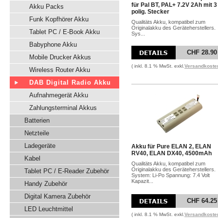
für Pal BT, PAL+ 7.2V 2Ah mit 3
Akku Packs
polig. Stecker
Funk Kopfhörer Akku
Qualitäts Akku, kompatibel zum
Originalakku des Geräteherstellers.
Tablet PC / E-Book Akku
Sys...
Babyphone Akku
CHF 28.90
Mobile Drucker Akkus
( inkl. 8.1 % MwSt. exkl.
Versandkoste
Wireless Router Akku
DAB Digital Radio Akku
Aufnahmegerät Akku
Zahlungsterminal Akkus
Batterien
Netzteile
Ladegeräte
Akku für Pure ELAN 2, ELAN
RV40, ELAN DX40, 4500mAh
Kabel
Qualitäts Akku, kompatibel zum
Originalakku des Geräteherstellers.
Tablet PC / E-Reader Zubehör
System: Li-Po Spannung: 7.4 Volt
Kapazit...
Handy Zubehör
Digital Kamera Zubehör
CHF 64.25
LED Leuchtmittel
( inkl. 8.1 % MwSt. exkl.
Versandkoste