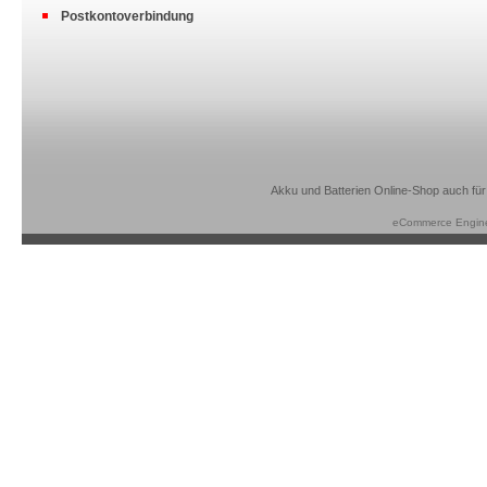
Postkontoverbindung
Akku und Batterien Online-Shop auch für
eCommerce Engin