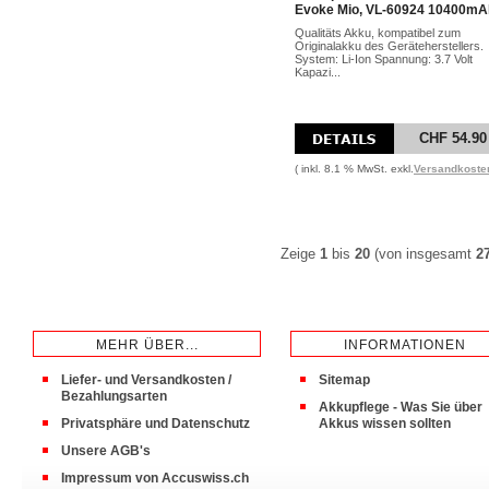
Evoke Mio, VL-60924 10400mA
Qualitäts Akku, kompatibel zum
Originalakku des Geräteherstellers.
System: Li-Ion Spannung: 3.7 Volt
Kapazi...
CHF 54.90
( inkl. 8.1 % MwSt. exkl.
Versandkoste
Zeige
1
bis
20
(von insgesamt
2
MEHR ÜBER...
INFORMATIONEN
Liefer- und Versandkosten /
Sitemap
Bezahlungsarten
Akkupflege - Was Sie über
Privatsphäre und Datenschutz
Akkus wissen sollten
Unsere AGB's
Impressum von Accuswiss.ch