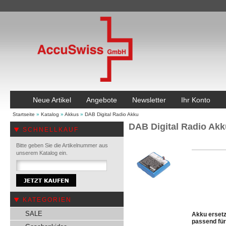
Neue Artikel
Angebote
Newsletter
Ihr Konto
Startseite
»
Katalog
»
Akkus
»
DAB Digital Radio Akku
DAB Digital Radio Akk
SCHNELLKAUF
Bitte geben Sie die Artikelnummer aus
unserem Katalog ein.
KATEGORIEN
SALE
Akku ersetz
passend fü