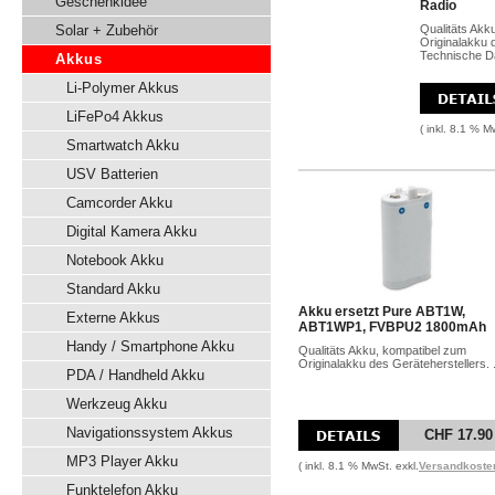
Geschenkidee
Radio
Solar + Zubehör
Qualitäts Akk
Originalakku 
Technische Dat
Akkus
Li-Polymer Akkus
LiFePo4 Akkus
( inkl. 8.1 % M
Smartwatch Akku
USV Batterien
Camcorder Akku
Digital Kamera Akku
Notebook Akku
Standard Akku
Akku ersetzt Pure ABT1W,
Externe Akkus
ABT1WP1, FVBPU2 1800mAh
Handy / Smartphone Akku
Qualitäts Akku, kompatibel zum
Originalakku des Geräteherstellers. .
PDA / Handheld Akku
Werkzeug Akku
Navigationssystem Akkus
CHF 17.90
MP3 Player Akku
( inkl. 8.1 % MwSt. exkl.
Versandkoste
Funktelefon Akku