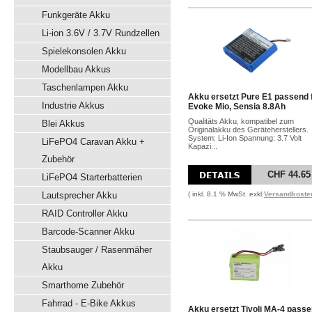
Funkgeräte Akku
Li-ion 3.6V / 3.7V Rundzellen
Spielekonsolen Akku
Modellbau Akkus
Taschenlampen Akku
Akku ersetzt Pure E1 passend 
Industrie Akkus
Evoke Mio, Sensia 8.8Ah
Qualitäts Akku, kompatibel zum
Blei Akkus
Originalakku des Geräteherstellers.
System: Li-Ion Spannung: 3.7 Volt
LiFePO4 Caravan Akku +
Kapazi...
Zubehör
CHF 44.65
LiFePO4 Starterbatterien
Lautsprecher Akku
( inkl. 8.1 % MwSt. exkl.
Versandkoste
RAID Controller Akku
Barcode-Scanner Akku
Staubsauger / Rasenmäher
Akku
Smarthome Zubehör
Fahrrad - E-Bike Akkus
Akku ersetzt Tivoli MA-4 pass