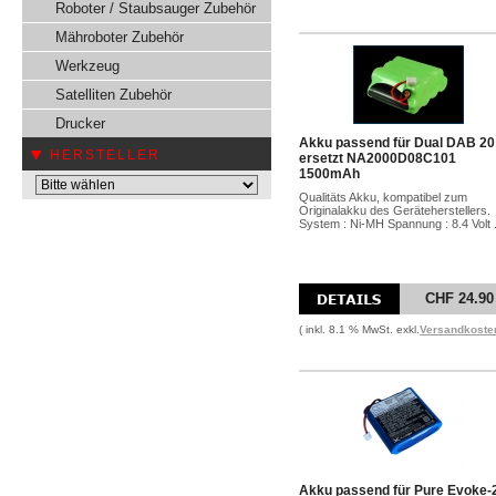
Roboter / Staubsauger Zubehör
Mähroboter Zubehör
Werkzeug
Satelliten Zubehör
Drucker
Akku passend für Dual DAB 20
HERSTELLER
ersetzt NA2000D08C101
1500mAh
Qualitäts Akku, kompatibel zum
Originalakku des Geräteherstellers.
System : Ni-MH Spannung : 8.4 Volt .
CHF 24.90
( inkl. 8.1 % MwSt. exkl.
Versandkoste
Akku passend für Pure Evoke-