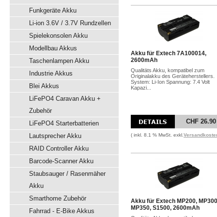
Funkgeräte Akku
Li-ion 3.6V / 3.7V Rundzellen
Spielekonsolen Akku
Modellbau Akkus
Akku für Extech 7A100014,
2600mAh
Taschenlampen Akku
Qualitäts Akku, kompatibel zum
Industrie Akkus
Originalakku des Geräteherstellers.
System: Li-Ion Spannung: 7.4 Volt
Blei Akkus
Kapazi...
LiFePO4 Caravan Akku +
Zubehör
CHF 26.90
LiFePO4 Starterbatterien
Lautsprecher Akku
( inkl. 8.1 % MwSt. exkl.
Versandkoste
RAID Controller Akku
Barcode-Scanner Akku
Staubsauger / Rasenmäher
Akku
Smarthome Zubehör
Akku für Extech MP200, MP300
MP350, S1500, 2600mAh
Fahrrad - E-Bike Akkus