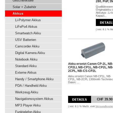
Geschenkidee
280, PnP, 3
Solar + Zubehör
Qualitätsware
Originalakku 
Akkutyp : Li-
Akkus
Kapazi...
Li-Polymer Akkus
LiFePo4 Akkus
( inkl. 8.1 % M
Smartwatch Akku
USV Batterien
Camcorder Akku
Digital Kamera Akku
Notebook Akku
Akku ersetzt Canon CP-2L, NB
Standard Akku
CP2LI, NB-CP1L, NB-CP2L, NB
2CPL, NB-CS-CP2L
Externe Akkus
Akku ersetzt Canon NB-CP1L, NB-
Handy / Smartphone Akku
CP2L, NB-2CPL 1300mAh Techmis
Daten: ...
PDA / Handheld Akku
Werkzeug Akku
Navigationssystem Akkus
CHF 39.90
MP3 Player Akku
( inkl. 8.1 % MwSt. exkl.
Versandkoste
Funktelefon Akku