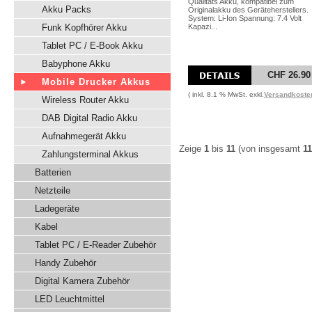
Qualitäts Akku, kompatibel zum
Akku Packs
Originalakku des Geräteherstellers.
System: Li-Ion Spannung: 7.4 Volt
Funk Kopfhörer Akku
Kapazi...
Tablet PC / E-Book Akku
Babyphone Akku
CHF 26.90
Mobile Drucker Akkus
( inkl. 8.1 % MwSt. exkl.
Versandkoste
Wireless Router Akku
DAB Digital Radio Akku
Aufnahmegerät Akku
Zeige
1
bis
11
(von insgesamt
11
Zahlungsterminal Akkus
Batterien
Netzteile
Ladegeräte
Kabel
Tablet PC / E-Reader Zubehör
Handy Zubehör
Digital Kamera Zubehör
LED Leuchtmittel