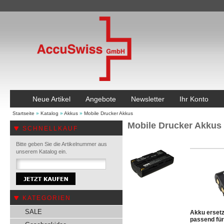
Neue Artikel
Angebote
Newsletter
Ihr Konto
Startseite
»
Katalog
»
Akkus
»
Mobile Drucker Akkus
Mobile Drucker Akkus
SCHNELLKAUF
Bitte geben Sie die Artikelnummer aus
unserem Katalog ein.
KATEGORIEN
SALE
Akku erset
passend für