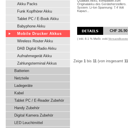
Qualitäts Akku, kompatibel zum
Akku Packs
Originalakku des Geräteherstellers.
System: Li-Ion Spannung: 7.4 Volt
Funk Kopfhörer Akku
Kapazi...
Tablet PC / E-Book Akku
Babyphone Akku
CHF 26.90
Mobile Drucker Akkus
( inkl. 8.1 % MwSt. exkl.
Versandkoste
Wireless Router Akku
DAB Digital Radio Akku
Aufnahmegerät Akku
Zeige
1
bis
11
(von insgesamt
11
Zahlungsterminal Akkus
Batterien
Netzteile
Ladegeräte
Kabel
Tablet PC / E-Reader Zubehör
Handy Zubehör
Digital Kamera Zubehör
LED Leuchtmittel