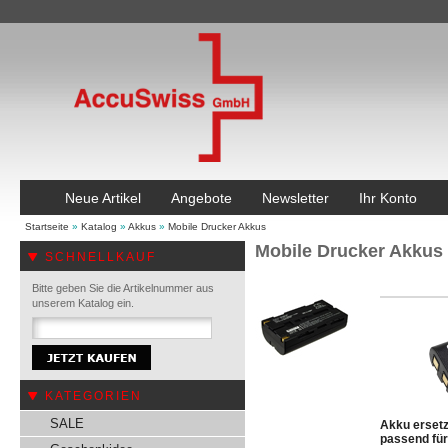
Neue Artikel
Angebote
Newsletter
Ihr Konto
Startseite
»
Katalog
»
Akkus
»
Mobile Drucker Akkus
Mobile Drucker Akkus
SCHNELLKAUF
Bitte geben Sie die Artikelnummer aus
unserem Katalog ein.
KATEGORIEN
SALE
Akku erset
passend für