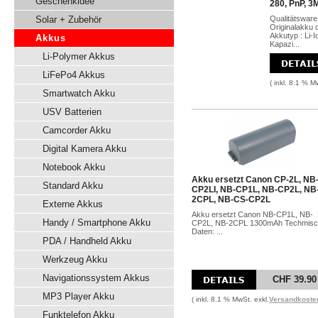
Geschenkidee
280, PnP, 3
Solar + Zubehör
Qualitätsware
Originalakku 
Akkutyp : Li-
Akkus
Kapazi...
Li-Polymer Akkus
LiFePo4 Akkus
( inkl. 8.1 % M
Smartwatch Akku
USV Batterien
Camcorder Akku
Digital Kamera Akku
Notebook Akku
Akku ersetzt Canon CP-2L, NB
Standard Akku
CP2LI, NB-CP1L, NB-CP2L, NB
2CPL, NB-CS-CP2L
Externe Akkus
Akku ersetzt Canon NB-CP1L, NB-
Handy / Smartphone Akku
CP2L, NB-2CPL 1300mAh Techmis
Daten: ...
PDA / Handheld Akku
Werkzeug Akku
Navigationssystem Akkus
CHF 39.90
MP3 Player Akku
( inkl. 8.1 % MwSt. exkl.
Versandkoste
Funktelefon Akku