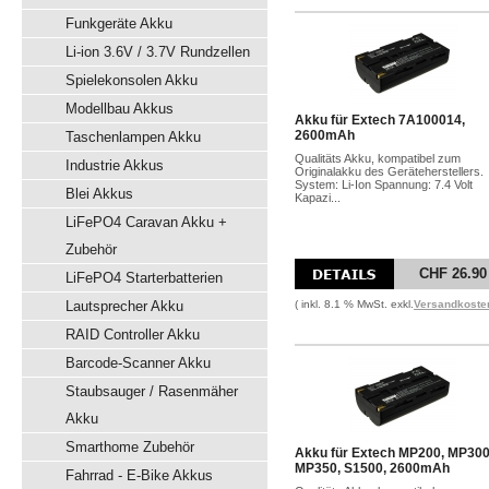
Funkgeräte Akku
Li-ion 3.6V / 3.7V Rundzellen
Spielekonsolen Akku
Modellbau Akkus
Akku für Extech 7A100014,
2600mAh
Taschenlampen Akku
Qualitäts Akku, kompatibel zum
Industrie Akkus
Originalakku des Geräteherstellers.
System: Li-Ion Spannung: 7.4 Volt
Blei Akkus
Kapazi...
LiFePO4 Caravan Akku +
Zubehör
CHF 26.90
LiFePO4 Starterbatterien
Lautsprecher Akku
( inkl. 8.1 % MwSt. exkl.
Versandkoste
RAID Controller Akku
Barcode-Scanner Akku
Staubsauger / Rasenmäher
Akku
Smarthome Zubehör
Akku für Extech MP200, MP300
MP350, S1500, 2600mAh
Fahrrad - E-Bike Akkus