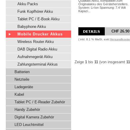
Qualitäts Akku, kompatibel zum
Akku Packs
Originalakku des Geräteherstellers.
System: Li-Ion Spannung: 7.4 Volt
Funk Kopfhörer Akku
Kapazi...
Tablet PC / E-Book Akku
Babyphone Akku
CHF 26.90
Mobile Drucker Akkus
( inkl. 8.1 % MwSt. exkl.
Versandkoste
Wireless Router Akku
DAB Digital Radio Akku
Aufnahmegerät Akku
Zeige
1
bis
11
(von insgesamt
11
Zahlungsterminal Akkus
Batterien
Netzteile
Ladegeräte
Kabel
Tablet PC / E-Reader Zubehör
Handy Zubehör
Digital Kamera Zubehör
LED Leuchtmittel