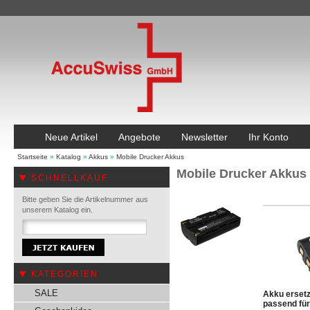
Neue Artikel
Angebote
Newsletter
Ihr Konto
Startseite
»
Katalog
»
Akkus
»
Mobile Drucker Akkus
Mobile Drucker Akkus
SCHNELLKAUF
Bitte geben Sie die Artikelnummer aus
unserem Katalog ein.
KATEGORIEN
SALE
Akku erset
passend für