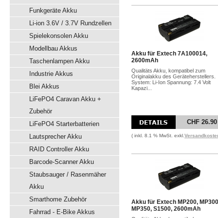
Funkgeräte Akku
Li-ion 3.6V / 3.7V Rundzellen
Spielekonsolen Akku
Modellbau Akkus
Akku für Extech 7A100014,
2600mAh
Taschenlampen Akku
Qualitäts Akku, kompatibel zum
Industrie Akkus
Originalakku des Geräteherstellers.
System: Li-Ion Spannung: 7.4 Volt
Blei Akkus
Kapazi...
LiFePO4 Caravan Akku +
Zubehör
CHF 26.90
LiFePO4 Starterbatterien
Lautsprecher Akku
( inkl. 8.1 % MwSt. exkl.
Versandkoste
RAID Controller Akku
Barcode-Scanner Akku
Staubsauger / Rasenmäher
Akku
Smarthome Zubehör
Akku für Extech MP200, MP300
MP350, S1500, 2600mAh
Fahrrad - E-Bike Akkus