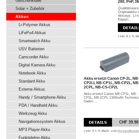
Geschenkidee
280, PnP, 3
Solar + Zubehör
Qualitätsware
Originalakku 
Akkutyp : Li-
Akkus
Kapazi...
Li-Polymer Akkus
LiFePo4 Akkus
( inkl. 8.1 % M
Smartwatch Akku
USV Batterien
Camcorder Akku
Digital Kamera Akku
Notebook Akku
Akku ersetzt Canon CP-2L, NB
Standard Akku
CP2LI, NB-CP1L, NB-CP2L, NB
2CPL, NB-CS-CP2L
Externe Akkus
Akku ersetzt Canon NB-CP1L, NB-
Handy / Smartphone Akku
CP2L, NB-2CPL 1300mAh Techmis
Daten: ...
PDA / Handheld Akku
Werkzeug Akku
Navigationssystem Akkus
CHF 39.90
MP3 Player Akku
( inkl. 8.1 % MwSt. exkl.
Versandkoste
Funktelefon Akku