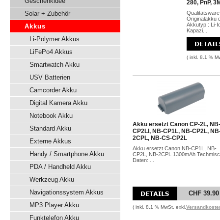
Geschenkidee
280, PnP, 3
Solar + Zubehör
Qualitätsware
Originalakku 
Akkutyp : Li-
Akkus
Kapazi...
Li-Polymer Akkus
LiFePo4 Akkus
( inkl. 8.1 % M
Smartwatch Akku
USV Batterien
Camcorder Akku
Digital Kamera Akku
Notebook Akku
Akku ersetzt Canon CP-2L, NB
Standard Akku
CP2LI, NB-CP1L, NB-CP2L, NB
2CPL, NB-CS-CP2L
Externe Akkus
Akku ersetzt Canon NB-CP1L, NB-
Handy / Smartphone Akku
CP2L, NB-2CPL 1300mAh Techmis
Daten: ...
PDA / Handheld Akku
Werkzeug Akku
Navigationssystem Akkus
CHF 39.90
MP3 Player Akku
( inkl. 8.1 % MwSt. exkl.
Versandkoste
Funktelefon Akku