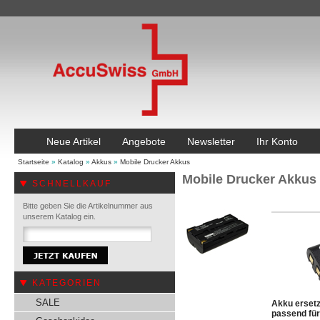
Neue Artikel
Angebote
Newsletter
Ihr Konto
Startseite
»
Katalog
»
Akkus
»
Mobile Drucker Akkus
Mobile Drucker Akkus
SCHNELLKAUF
Bitte geben Sie die Artikelnummer aus
unserem Katalog ein.
KATEGORIEN
SALE
Akku erset
passend für