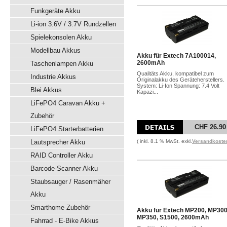
Funkgeräte Akku
Li-ion 3.6V / 3.7V Rundzellen
Spielekonsolen Akku
Modellbau Akkus
Akku für Extech 7A100014,
2600mAh
Taschenlampen Akku
Qualitäts Akku, kompatibel zum
Industrie Akkus
Originalakku des Geräteherstellers.
System: Li-Ion Spannung: 7.4 Volt
Blei Akkus
Kapazi...
LiFePO4 Caravan Akku +
Zubehör
CHF 26.90
LiFePO4 Starterbatterien
Lautsprecher Akku
( inkl. 8.1 % MwSt. exkl.
Versandkoste
RAID Controller Akku
Barcode-Scanner Akku
Staubsauger / Rasenmäher
Akku
Smarthome Zubehör
Akku für Extech MP200, MP300
MP350, S1500, 2600mAh
Fahrrad - E-Bike Akkus