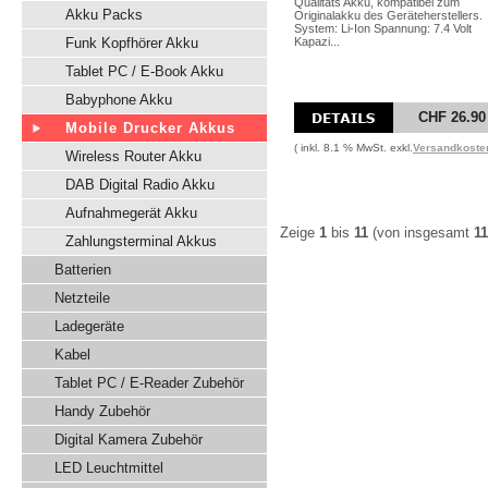
Qualitäts Akku, kompatibel zum
Akku Packs
Originalakku des Geräteherstellers.
System: Li-Ion Spannung: 7.4 Volt
Funk Kopfhörer Akku
Kapazi...
Tablet PC / E-Book Akku
Babyphone Akku
CHF 26.90
Mobile Drucker Akkus
( inkl. 8.1 % MwSt. exkl.
Versandkoste
Wireless Router Akku
DAB Digital Radio Akku
Aufnahmegerät Akku
Zeige
1
bis
11
(von insgesamt
11
Zahlungsterminal Akkus
Batterien
Netzteile
Ladegeräte
Kabel
Tablet PC / E-Reader Zubehör
Handy Zubehör
Digital Kamera Zubehör
LED Leuchtmittel