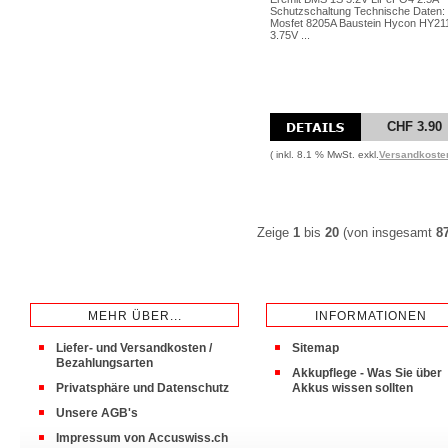
Schutzschaltung Technische Daten:
Mosfet 8205A Baustein Hycon HY211
3.75V ...
CHF 3.90
( inkl. 8.1 % MwSt. exkl.
Versandkoste
Zeige
1
bis
20
(von insgesamt
8
MEHR ÜBER...
INFORMATIONEN
Liefer- und Versandkosten /
Sitemap
Bezahlungsarten
Akkupflege - Was Sie über
Privatsphäre und Datenschutz
Akkus wissen sollten
Unsere AGB's
Impressum von Accuswiss.ch