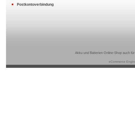
Postkontoverbindung
Akku und Batterien Online-Shop auch für
eCommerce Engin