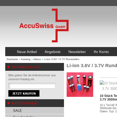
Neue Artikel
Angebote
Newsletter
Ihr Konto
Startseite
»
Katalog
»
Akkus
»
Li-ion 3.6V / 3.7V Rundzellen
Li-ion 3.6V / 3.7V Run
SCHNELLKAUF
Bitte geben Sie die Artikelnummer aus
unserem Katalog ein.
10 Stück T
3.7V 3000m
KATEGORIEN
10 x TerraE 
3000mAh 6A 
SALE
Daten: Typ: 1