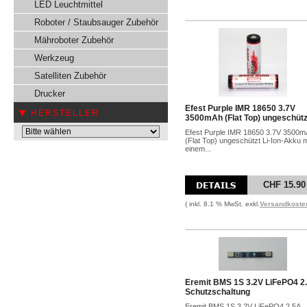
LED Leuchtmittel
Roboter / Staubsauger Zubehör
Mähroboter Zubehör
Werkzeug
Satelliten Zubehör
Drucker
Efest Purple IMR 18650 3.7V
HERSTELLER
3500mAh (Flat Top) ungeschütz
Efest Purple IMR 18650 3.7V 3500
(Flat Top) ungeschützt Li-Ion-Akku m
einem...
CHF 15.90
( inkl. 8.1 % MwSt. exkl.
Versandkoste
Eremit BMS 1S 3.2V LiFePO4 2
Schutzschaltung
Eremit BMS 1S 3.2V LiFePO4 2.5A