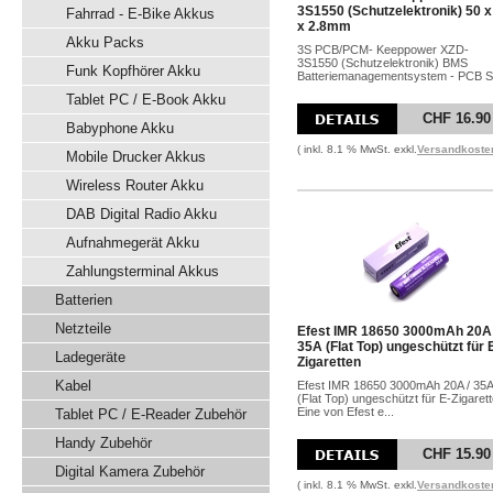
3S1550 (Schutzelektronik) 50 x
Fahrrad - E-Bike Akkus
x 2.8mm
Akku Packs
3S PCB/PCM- Keeppower XZD-
3S1550 (Schutzelektronik) BMS
Funk Kopfhörer Akku
Batteriemanagementsystem - PCB Sc
Tablet PC / E-Book Akku
CHF 16.90
Babyphone Akku
( inkl. 8.1 % MwSt. exkl.
Versandkoste
Mobile Drucker Akkus
Wireless Router Akku
DAB Digital Radio Akku
Aufnahmegerät Akku
Zahlungsterminal Akkus
Batterien
Netzteile
Efest IMR 18650 3000mAh 20A 
35A (Flat Top) ungeschützt für 
Ladegeräte
Zigaretten
Kabel
Efest IMR 18650 3000mAh 20A / 35A
(Flat Top) ungeschützt für E-Zigaret
Eine von Efest e...
Tablet PC / E-Reader Zubehör
Handy Zubehör
CHF 15.90
Digital Kamera Zubehör
( inkl. 8.1 % MwSt. exkl.
Versandkoste