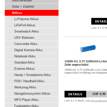
Geschenkidee
Solar + Zubehör
Akkus
Li-Polymer Akkus
LiFePo4 Akkus
( inkl. 8.1 % M
Smartwatch Akku
USV Batterien
Camcorder Akku
Digital Kamera Akku
Notebook Akku
14500-A3, 3.7V 1100mAh Li-Ion
Standard Akku
Zelle ungeschützt
Externe Akkus
14500-A3, 3.7V 1100mAh Li-Ion Zell
ungeschützt In Auftrag von Keeppow
Handy / Smartphone Akku
...
PDA / Handheld Akku
Werkzeug Akku
Navigationssystem Akkus
CHF 9.90
MP3 Player Akku
( inkl. 8.1 % MwSt. exkl.
Versandkoste
Funktelefon Akku