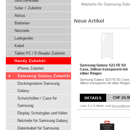
Geschenkidee
Netzteile für Samsung Gal
Solar + Zubehör
Akkus
Neue Artikel
Batterien
Netzteile
Ladegeräte
Kabel
Tablet PC / E-Reader Zubehör
Handy Zubehör
Samsung Galaxy S23 FE 5G
iPhone Zubehör
Case, Silikon transparent mit
silber Ringen
Samsung Galaxy Zubehör
Samsung Galaxy S23 FE 5G Case,
Dockingstation Samsung
Silikon transparent mit silber Ringen
Galaxy
CHF 24.9
Schutzhüllen / Case für
Samsung
( inkl. 8.1 % MwSt. exkl.
Versandkost
Display Schutzglas und folien
Netzteile für Samsung Galaxy
Datenkabel für Samsung