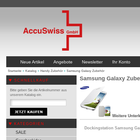
Neue Artikel
Angebote
Newsletter
Ihr Konto
Startseite
»
Katalog
»
Handy Zubehör
»
Samsung Galaxy Zubehör
Samsung Galaxy Zube
SCHNELLKAUF
Bitte geben Sie die Artikelnummer aus
unserem Katalog ein.
Weitere Unterk
KATEGORIEN
Dockingstation Samsung Ga
SALE