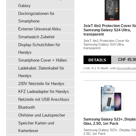
Galaxy
Dockingstationen für
Smartphone
3sixT 4in1 Protection Cover fü
Externer Universal Akku
Samsung Galaxy S24 Ultra,
transparent
Smartwatch Zubehör
3sixT 4in1 Protection Cover für
Display-Schutzfolien für
Samsung Galaxy S24 Ultra,
transparent
Handys
CHF 45.9
Smartphone Cover + Hüllen
Ladekabel, Datenkabel für
( inkl. 8.1 % MwSt. exkl.
Versandkost
Handys
230V Netzteile für Handys
KFZ Ladeadapter für Handys
Netzteile mit USB Anschluss
Bluetooth
Ohrhörer und Lautsprecher
Samsung Galaxy S23+, Displa
Speicher Karten und
Glas, 2.5D, 1er Pack
Samsung Galaxy S23+, Display-Gl
Kartenleser
2.5D, 1er Pack