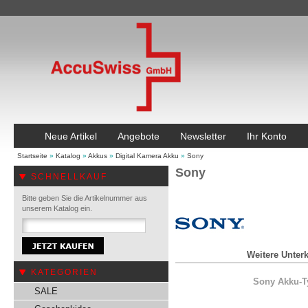
Neue Artikel
Angebote
Newsletter
Ihr Konto
Startseite
»
Katalog
»
Akkus
»
Digital Kamera Akku
»
Sony
Sony
SCHNELLKAUF
Bitte geben Sie die Artikelnummer aus
unserem Katalog ein.
Weitere Unterk
KATEGORIEN
Sony Akku-T
SALE