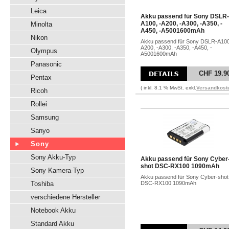
Leica
Akku passend für Sony DSLR-
A100, -A200, -A300, -A350, -
Minolta
A450, -A5001600mAh
Nikon
Akku passend für Sony DSLR-A100
A200, -A300, -A350, -A450, -
Olympus
A5001600mAh
Panasonic
CHF 19.9
Pentax
( inkl. 8.1 % MwSt. exkl.
Versandkost
Ricoh
Rollei
Samsung
Sanyo
Sony
Sony Akku-Typ
Akku passend für Sony Cyber
shot DSC-RX100 1090mAh
Sony Kamera-Typ
Akku passend für Sony Cyber-shot
Toshiba
DSC-RX100 1090mAh
verschiedene Hersteller
Notebook Akku
Standard Akku