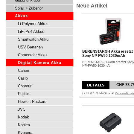
Geschenkidee
Neue Artikel
Solar + Zubehör
Akkus
Li-Polymer Akkus
LiFePo4 Akkus
Smartwatch Akku
USV Batterien
BERENSTARGH Akku ersetzt
Camcorder Akku
Sony NP-FW50 1030mAh
BERENSTARGH Akku ersetzt Son
Digital Kamera Akku
NP-FW50 1030mAh
Canon
Casio
CHF 33.7
Contour
Fujifilm
( inkl. 8.1 % MwSt. exkl.
Versandkost
Hewlett-Packard
JVC
Kodak
Konica
Kyocera