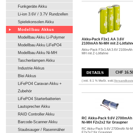
Funkgeräte Akku
Li-ion 3.6V / 3.7V Rundzellen
Spielekonsolen Akku
Modellbau Akkus
Modellbau Akku Li-Polymer
Akku-Pack F3x1 AA 3.6V
2100mAh Ni-MH mit Z-Lötfahn
Modellbau Akku LiFePO4
Akku-Pack F3x1 AA 3.6V 2100mAh 
Modellbau Akku Ni-MH
MH mit Z-Lötfahne
Taschenlampen Akku
Industrie Akkus
CHF 16.5
Blei Akkus
( inkl. 8.1 % MwSt. exkl.
Versandkost
LiFePO4 Caravan Akku +
Zubehör
LiFePO4 Starterbatterien
Lautsprecher Akku
RAID Controller Akku
RC Akku-Pack 9.6V 2700mAh
Barcode-Scanner Akku
Ni-MH F2x2x2 für Graupner
RC Akku-Pack 9.6V 2700mAh Ni-
Staubsauger / Rasenmäher
F2x2x2 für Graupner