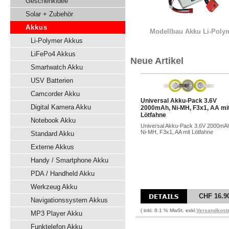
Geschenkidee
Solar + Zubehör
Akkus
Modellbau Akku Li-Poly
Li-Polymer Akkus
LiFePo4 Akkus
Neue Artikel
Smartwatch Akku
USV Batterien
Camcorder Akku
Universal Akku-Pack 3.6V
Digital Kamera Akku
2000mAh, Ni-MH, F3x1, AA mi
Lötfahne
Notebook Akku
Universal Akku-Pack 3.6V 2000mA
Ni-MH, F3x1, AA mit Lötfahne
Standard Akku
Externe Akkus
Handy / Smartphone Akku
PDA / Handheld Akku
Werkzeug Akku
CHF 16.9
Navigationssystem Akkus
( inkl. 8.1 % MwSt. exkl.
Versandkost
MP3 Player Akku
Funktelefon Akku