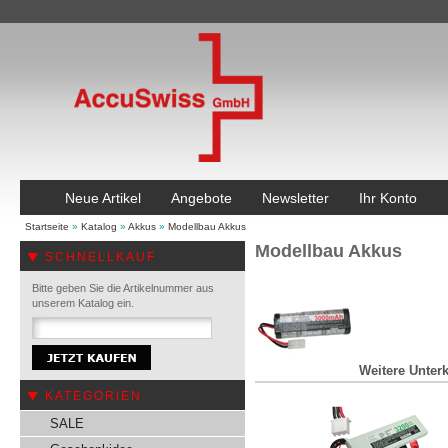
Neue Artikel
Angebote
Newsletter
Ihr Konto
Startseite
»
Katalog
»
Akkus
»
Modellbau Akkus
Modellbau Akkus
SCHNELLKAUF
Bitte geben Sie die Artikelnummer aus
unserem Katalog ein.
Weitere Unterk
KATEGORIEN
SALE