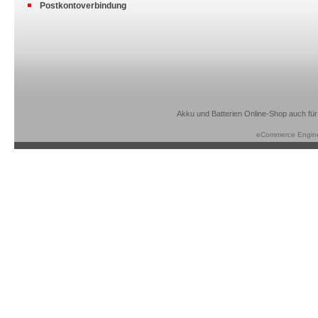
Postkontoverbindung
Akku und Batterien Online-Shop auch für
eCommerce Engin