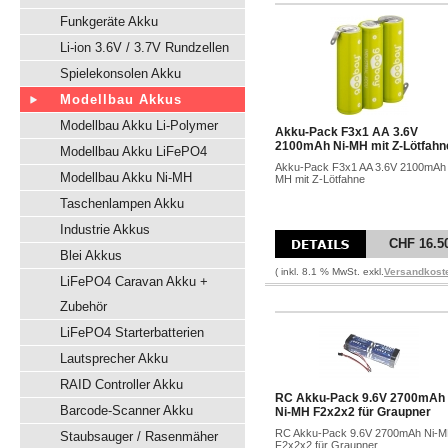
Funkgeräte Akku
Li-ion 3.6V / 3.7V Rundzellen
Spielekonsolen Akku
Modellbau Akkus
Modellbau Akku Li-Polymer
Akku-Pack F3x1 AA 3.6V
2100mAh Ni-MH mit Z-Lötfahn
Modellbau Akku LiFePO4
Akku-Pack F3x1 AA 3.6V 2100mAh 
Modellbau Akku Ni-MH
MH mit Z-Lötfahne
Taschenlampen Akku
Industrie Akkus
CHF 16.5
Blei Akkus
( inkl. 8.1 % MwSt. exkl.
Versandkost
LiFePO4 Caravan Akku +
Zubehör
LiFePO4 Starterbatterien
Lautsprecher Akku
RAID Controller Akku
RC Akku-Pack 9.6V 2700mAh
Barcode-Scanner Akku
Ni-MH F2x2x2 für Graupner
RC Akku-Pack 9.6V 2700mAh Ni-
Staubsauger / Rasenmäher
F2x2x2 für Graupner