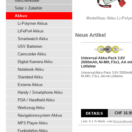
Geschenkidee
Solar + Zubehör
Akkus
Modellbau Akku Li-Poly
Li-Polymer Akkus
LiFePo4 Akkus
Neue Artikel
Smartwatch Akku
USV Batterien
Camcorder Akku
Universal Akku-Pack 3.6V
Digital Kamera Akku
2000mAh, Ni-MH, F3x1, AA mi
Lötfahne
Notebook Akku
Universal Akku-Pack 3.6V 2000mA
Ni-MH, F3x1, AA mit Lötfahne
Standard Akku
Externe Akkus
Handy / Smartphone Akku
PDA / Handheld Akku
Werkzeug Akku
CHF 16.9
Navigationssystem Akkus
( inkl. 8.1 % MwSt. exkl.
Versandkost
MP3 Player Akku
Funktelefon Akku