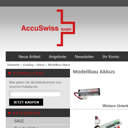
Neue Artikel
Angebote
Newsletter
Ihr Konto
Startseite
»
Katalog
»
Akkus
»
Modellbau Akkus
Modellbau Akkus
SCHNELLKAUF
Bitte geben Sie die Artikelnummer aus
unserem Katalog ein.
Weitere Unterk
KATEGORIEN
SALE