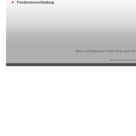
Postkontoverbindung
Akku und Batterien Online-Shop auch für
eCommerce Engin