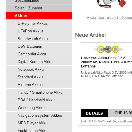
Geschenkidee
Solar + Zubehör
Akkus
Modellbau Akku Li-Poly
Li-Polymer Akkus
LiFePo4 Akkus
Neue Artikel
Smartwatch Akku
USV Batterien
Camcorder Akku
Universal Akku-Pack 3.6V
Digital Kamera Akku
2000mAh, Ni-MH, F3x1, AA mi
Lötfahne
Notebook Akku
Universal Akku-Pack 3.6V 2000mA
Ni-MH, F3x1, AA mit Lötfahne
Standard Akku
Externe Akkus
Handy / Smartphone Akku
PDA / Handheld Akku
Werkzeug Akku
CHF 16.9
Navigationssystem Akkus
( inkl. 8.1 % MwSt. exkl.
Versandkost
MP3 Player Akku
Funktelefon Akku