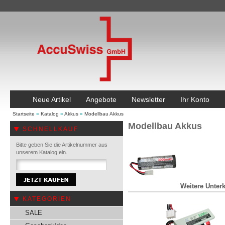
Neue Artikel
Angebote
Newsletter
Ihr Konto
Startseite
»
Katalog
»
Akkus
»
Modellbau Akkus
Modellbau Akkus
SCHNELLKAUF
Bitte geben Sie die Artikelnummer aus
unserem Katalog ein.
Weitere Unterk
KATEGORIEN
SALE