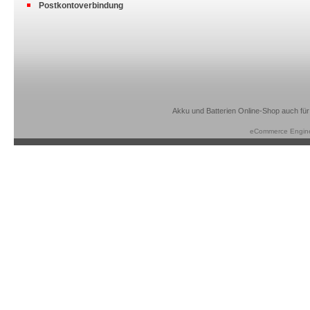
Postkontoverbindung
Akku und Batterien Online-Shop auch für
eCommerce Engin