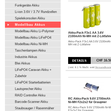
Funkgeräte Akku
Li-ion 3.6V / 3.7V Rundzellen
Spielekonsolen Akku
Modellbau Akkus
Modellbau Akku Li-Polymer
Akku-Pack F3x1 AA 3.6V
2100mAh Ni-MH mit Z-Lötfahn
Modellbau Akku LiFePO4
Akku-Pack F3x1 AA 3.6V 2100mAh 
Modellbau Akku Ni-MH
MH mit Z-Lötfahne
Taschenlampen Akku
Industrie Akkus
CHF 16.5
Blei Akkus
( inkl. 8.1 % MwSt. exkl.
Versandkost
LiFePO4 Caravan Akku +
Zubehör
LiFePO4 Starterbatterien
Lautsprecher Akku
RAID Controller Akku
RC Akku-Pack 9.6V 2700mAh
Barcode-Scanner Akku
Ni-MH F2x2x2 für Graupner
RC Akku-Pack 9.6V 2700mAh Ni-
Staubsauger / Rasenmäher
F2x2x2 für Graupner