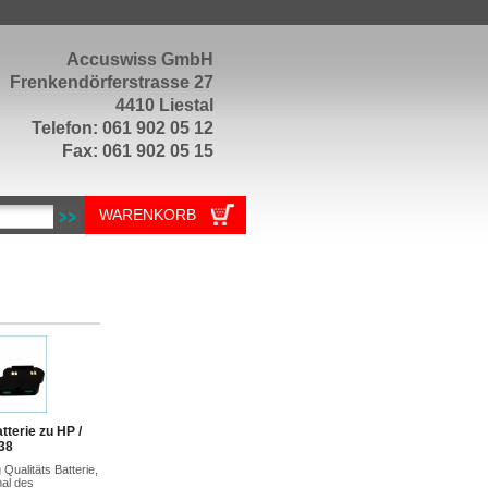
Accuswiss GmbH
Frenkendörferstrasse 27
4410 Liestal
Telefon: 061 902 05 12
Fax: 061 902 05 15
WARENKORB
tterie zu HP /
38
Qualitäts Batterie,
nal des