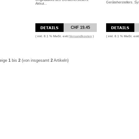
Geräteherstellers. Sy
Akkut...
CHF 19.45
( inkl. 8.1 % MwSt. exkl.
Versandkosten
)
( inkl. 8.1 % MwSt. exkl
eige
1
bis
2
(von insgesamt
2
Artikeln)