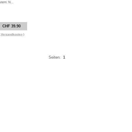
stem: N...
CHF 39.90
.
Versandkosten
)
Seiten:
1