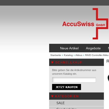
Neue Artikel
Angebote
Startseite
»
Katalog
»
Akkus
»
RAID Controller Akku
R
SCHNELLKAUF
Bitte geben Sie die Artikelnummer aus
unserem Katalog ein.
KATEGORIEN
SALE