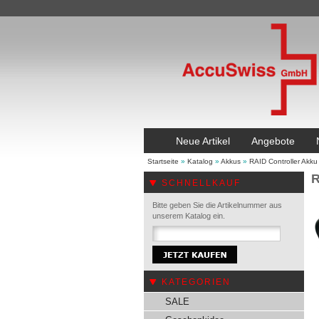
Neue Artikel
Angebote
Startseite
»
Katalog
»
Akkus
»
RAID Controller Akku
R
SCHNELLKAUF
Bitte geben Sie die Artikelnummer aus
unserem Katalog ein.
KATEGORIEN
SALE