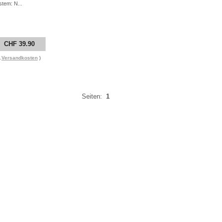
stem: N...
CHF 39.90
.
Versandkosten
)
Seiten:
1