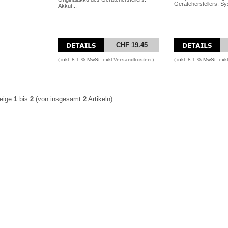
Geräteherstellers. Sy
Akkut...
CHF 19.45
( inkl. 8.1 % MwSt. exkl.
Versandkosten
)
( inkl. 8.1 % MwSt. exkl
eige
1
bis
2
(von insgesamt
2
Artikeln)