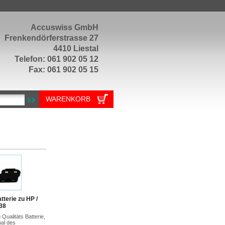
Accuswiss GmbH
Frenkendörferstrasse 27
4410 Liestal
Telefon: 061 902 05 12
Fax: 061 902 05 15
WARENKORB
tterie zu HP /
38
Qualitäts Batterie,
nal des