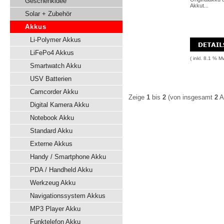
Geschenkidee
Akkut...
Solar + Zubehör
Akkus
Li-Polymer Akkus
LiFePo4 Akkus
( inkl. 8.1 % M
Smartwatch Akku
USV Batterien
Camcorder Akku
Zeige
1
bis
2
(von insgesamt
2
Ar
Digital Kamera Akku
Notebook Akku
Standard Akku
Externe Akkus
Handy / Smartphone Akku
PDA / Handheld Akku
Werkzeug Akku
Navigationssystem Akkus
MP3 Player Akku
Funktelefon Akku