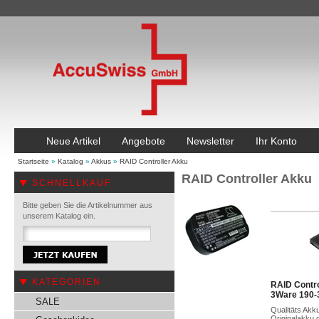
Neue Artikel
Angebote
Newsletter
Ihr Konto
Startseite
»
Katalog
»
Akkus
»
RAID Controller Akku
RAID Controller Akku
SCHNELLKAUF
Bitte geben Sie die Artikelnummer aus
unserem Katalog ein.
KATEGORIEN
RAID Contro
3Ware 190-
SALE
Qualitäts Akk
Originalakku 