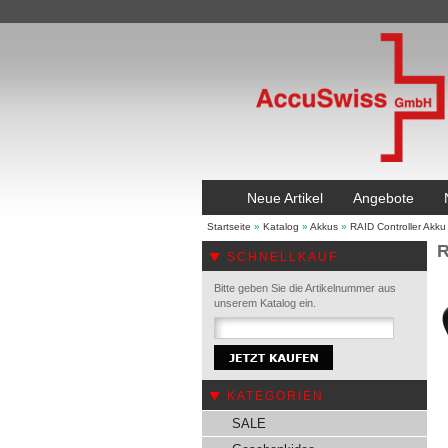
Neue Artikel
Angebote
Startseite
»
Katalog
»
Akkus
»
RAID Controller Akku
R
SCHNELLKAUF
Bitte geben Sie die Artikelnummer aus
unserem Katalog ein.
KATEGORIEN
SALE