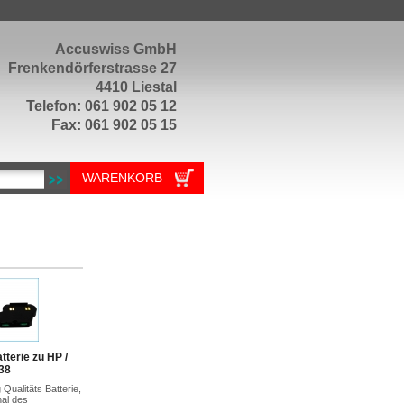
Accuswiss GmbH
Frenkendörferstrasse 27
4410 Liestal
Telefon: 061 902 05 12
Fax: 061 902 05 15
WARENKORB
tterie zu HP /
38
Qualitäts Batterie,
nal des