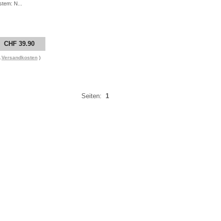
stem: N...
CHF 39.90
.
Versandkosten
)
Seiten:
1