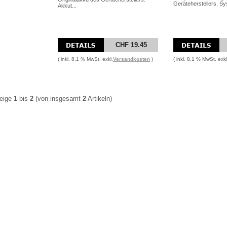
Geräteherstellers. Sy
Akkut...
CHF 19.45
( inkl. 8.1 % MwSt. exkl.
Versandkosten
)
( inkl. 8.1 % MwSt. exkl
eige
1
bis
2
(von insgesamt
2
Artikeln)