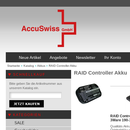
Neue Artikel
Angebote
Newsletter
Ihr Konto
Startseite
»
Katalog
»
Akkus
»
RAID Controller Akku
RAID Controller Akku
SCHNELLKAUF
Bitte geben Sie die Artikelnummer aus
unserem Katalog ein.
KATEGORIEN
RAID Contro
3Ware 190-
SALE
Qualitäts Akk
Originalakku 