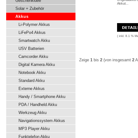
Geschenkidee
Akkut...
Solar + Zubehör
Akkus
Li-Polymer Akkus
LiFePo4 Akkus
( inkl. 8.1 % M
Smartwatch Akku
USV Batterien
Camcorder Akku
Zeige
1
bis
2
(von insgesamt
2
Ar
Digital Kamera Akku
Notebook Akku
Standard Akku
Externe Akkus
Handy / Smartphone Akku
PDA / Handheld Akku
Werkzeug Akku
Navigationssystem Akkus
MP3 Player Akku
Funktelefon Akku