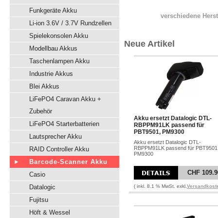
Funkgeräte Akku
verschiedene Herst
Li-ion 3.6V / 3.7V Rundzellen
Spielekonsolen Akku
Neue Artikel
Modellbau Akkus
Taschenlampen Akku
Industrie Akkus
Blei Akkus
LiFePO4 Caravan Akku +
Zubehör
Akku ersetzt Datalogic DTL-
LiFePO4 Starterbatterien
RBPPM91LK passend für
PBT9501, PM9300
Lautsprecher Akku
Akku ersetzt Datalogic DTL-
RBPPM91LK passend für PBT9501
RAID Controller Akku
PM9300
Barcode-Scanner Akku
CHF 109.9
Casio
Datalogic
( inkl. 8.1 % MwSt. exkl.
Versandkost
Fujitsu
Höft & Wessel