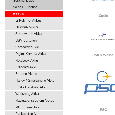
Geschenkidee
Solar + Zubehör
Akkus
Casio
Li-Polymer Akkus
LiFePo4 Akkus
Smartwatch Akku
USV Batterien
Camcorder Akku
Digital Kamera Akku
Höft & Wessel
Notebook Akku
Standard Akku
Externe Akkus
Handy / Smartphone Akku
PDA / Handheld Akku
Werkzeug Akku
Navigationssystem Akkus
MP3 Player Akku
PSC
Funktelefon Akku