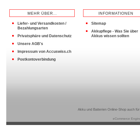
MEHR ÜBER...
INFORMATIONEN
Liefer- und Versandkosten /
Sitemap
Bezahlungsarten
Akkupflege - Was Sie über
Privatsphäre und Datenschutz
Akkus wissen sollten
Unsere AGB's
Impressum von Accuswiss.ch
Postkontoverbindung
Akku und Batterien Online-Shop auch für
eCommerce Engin