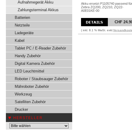
Aufnahmegerät Akku
Akku ersetzt P1105740 passend fü
Zebra ZQ200, ZQ210, ZQ22-
Zahlungsterminal Akkus
A0E01KE-00
Batterien
CHF 24.9
Netzteile
( inkl. 8.1 % MwSt. exkl.
Versandkost
Ladegeräte
Kabel
Tablet PC / E-Reader Zubehör
Handy Zubehör
Digital Kamera Zubehör
LED Leuchtmittel
Roboter / Staubsauger Zubehör
Mähroboter Zubehör
Werkzeug
Satelliten Zubehör
Drucker
HERSTELLER