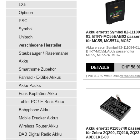
LXE
Opticon
PSC
Symbol
Akku ersetzt Symbol 82-11109
01, BTRY-MC55EAB02 passe
Unitech
für MC55, MC5574, MC67
verschiedene Hersteller
Akku ersetzt Symbol 82-111094-01,
BTRY-MC55EAB02 passend für
Staubsauger / Rasenmäher
MC55, MC5574, MC67
Akku
CHF 58.9
Smarthome Zubehör
( inkl. 8.1 % MwSt. exkl.
Versandkost
Fahrrad - E-Bike Akkus
Akku Packs
Funk Kopfhörer Akku
Tablet PC / E-Book Akku
Babyphone Akku
Mobile Drucker Akkus
Wireless Router Akku
Akku ersetzt P1105740 passe
für Zebra ZQ200, ZQ210, ZQ22
DAB Digital Radio Akku
A0E01KE-00