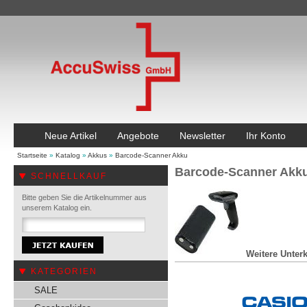
Neue Artikel
Angebote
Newsletter
Ihr Konto
Startseite
»
Katalog
»
Akkus
»
Barcode-Scanner Akku
Barcode-Scanner Akk
SCHNELLKAUF
Bitte geben Sie die Artikelnummer aus
unserem Katalog ein.
Weitere Unterk
KATEGORIEN
SALE