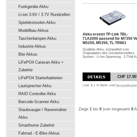
Funkgeräte Akku
Li-ion 3.6V / 3.7V Rundzellen
Spielekonsolen Akku
Modellbau Akkus
Akku ersetzt TP-Link TBL-
Taschenlampen Akku
71A2000 passend für M7350 Ve
M5250, M5350, TL-TR861
Industrie Akkus
Qualitäts Akku, kompatibel zum
Originalakku des Geräteherstellers.
Blei Akkus
System : Li-Ion Spannung : 3.7Volt Ka
LiFePO4 Caravan Akku +
Zubehör
CHF 17.90
LiFePO4 Starterbatterien
Lautsprecher Akku
( inkl. 8.1 % MwSt. exkl.
Versandkoste
RAID Controller Akku
Barcode-Scanner Akku
Zeige
1
bis
8
(von insgesamt
8
Ar
Staubsauger / Rasenmäher
Akku
Smarthome Zubehör
Fahrrad - E-Bike Akkus