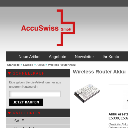
Neue Artikel
Angebote
Newsletter
Ihr Konto
Startseite
»
Katalog
»
Akkus
»
Wireless Router Akku
Wireless Router Akku
SCHNELLKAUF
Bitte geben Sie die Artikelnummer aus
unserem Katalog ein.
KATEGORIEN
Akku erset
E5330, E53
SALE
Qualitäts Akk
Originalakku 