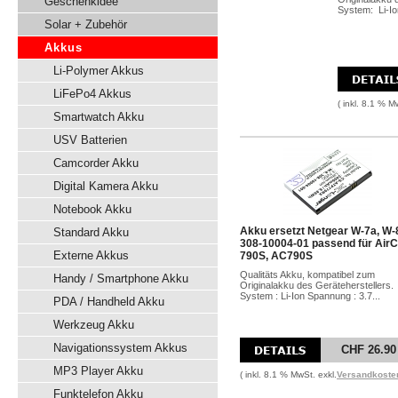
Geschenkidee
System: Li-Io
Solar + Zubehör
Akkus
Li-Polymer Akkus
LiFePo4 Akkus
( inkl. 8.1 % M
Smartwatch Akku
USV Batterien
Camcorder Akku
Digital Kamera Akku
Notebook Akku
Akku ersetzt Netgear W-7a, W-
Standard Akku
308-10004-01 passend für Air
Externe Akkus
790S, AC790S
Qualitäts Akku, kompatibel zum
Handy / Smartphone Akku
Originalakku des Geräteherstellers.
System : Li-Ion Spannung : 3.7...
PDA / Handheld Akku
Werkzeug Akku
Navigationssystem Akkus
CHF 26.90
MP3 Player Akku
( inkl. 8.1 % MwSt. exkl.
Versandkoste
Funktelefon Akku