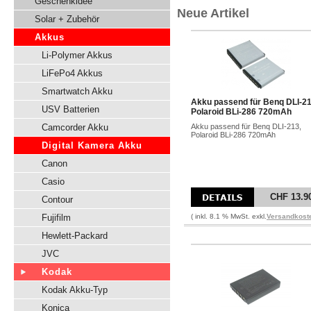
Geschenkidee
Neue Artikel
Solar + Zubehör
Akkus
Li-Polymer Akkus
LiFePo4 Akkus
Smartwatch Akku
Akku passend für Benq DLI-21
USV Batterien
Polaroid BLi-286 720mAh
Camcorder Akku
Akku passend für Benq DLI-213,
Polaroid BLi-286 720mAh
Digital Kamera Akku
Canon
Casio
CHF 13.9
Contour
Fujifilm
( inkl. 8.1 % MwSt. exkl.
Versandkost
Hewlett-Packard
JVC
Kodak
Kodak Akku-Typ
Konica