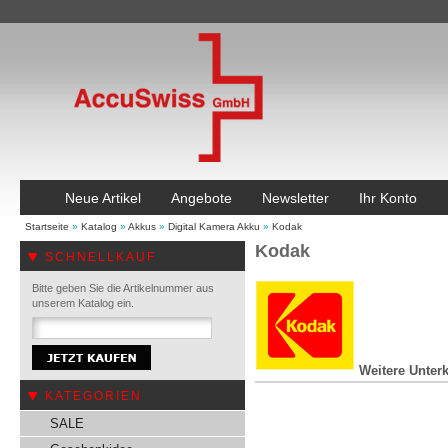
Neue Artikel
Angebote
Newsletter
Ihr Konto
Startseite
»
Katalog
»
Akkus
»
Digital Kamera Akku
»
Kodak
Kodak
SCHNELLKAUF
Bitte geben Sie die Artikelnummer aus
unserem Katalog ein.
Weitere Unterk
KATEGORIEN
SALE