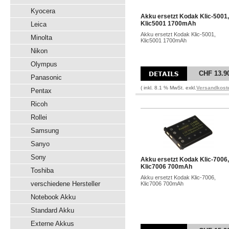
Kyocera
Akku ersetzt Kodak Klic-5001,
Klic5001 1700mAh
Leica
Akku ersetzt Kodak Klic-5001,
Minolta
Klic5001 1700mAh
Nikon
Olympus
CHF 13.9
Panasonic
( inkl. 8.1 % MwSt. exkl.
Versandkost
Pentax
Ricoh
Rollei
Samsung
Sanyo
Sony
Akku ersetzt Kodak Klic-7006,
Klic7006 700mAh
Toshiba
Akku ersetzt Kodak Klic-7006,
verschiedene Hersteller
Klic7006 700mAh
Notebook Akku
Standard Akku
Externe Akkus