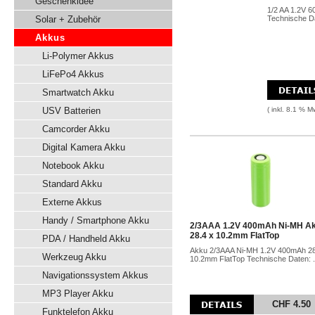
Geschenkidee
1/2 AA 1.2V 
Solar + Zubehör
Technische Da
Akkus
Li-Polymer Akkus
LiFePo4 Akkus
Smartwatch Akku
USV Batterien
( inkl. 8.1 % M
Camcorder Akku
Digital Kamera Akku
Notebook Akku
Standard Akku
Externe Akkus
Handy / Smartphone Akku
2/3AAA 1.2V 400mAh Ni-MH A
28.4 x 10.2mm FlatTop
PDA / Handheld Akku
Akku 2/3AAA Ni-MH 1.2V 400mAh 28
Werkzeug Akku
10.2mm FlatTop Technische Daten: .
Navigationssystem Akkus
MP3 Player Akku
CHF 4.50
Funktelefon Akku