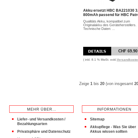
Akku ersetzt HBC BA221030 3
800mAh passend für HBC Patro
Qualitäts Akku, kompatibel zum
Originalakku des Geräteherstellers.
Technische Daten: ...
CHF 69.90
( inkl. 8.1 % MwSt. exkl.
Versandkoste
Zeige
1
bis
20
(von insgesamt
2
MEHR ÜBER...
INFORMATIONEN
Liefer- und Versandkosten /
Sitemap
Bezahlungsarten
Akkupflege - Was Sie über
Privatsphäre und Datenschutz
Akkus wissen sollten