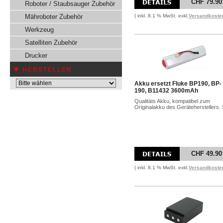
CHF 79.90
Roboter / Staubsauger Zubehör
Mähroboter Zubehör
( inkl. 8.1 % MwSt. exkl.
Versandkoste
Werkzeug
Satelliten Zubehör
Drucker
HERSTELLER
Akku ersetzt Fluke BP190, BP-
190, B11432 3600mAh
Qualitäts Akku, kompatibel zum
Originalakku des Geräteherstellers. S
CHF 49.90
( inkl. 8.1 % MwSt. exkl.
Versandkoste