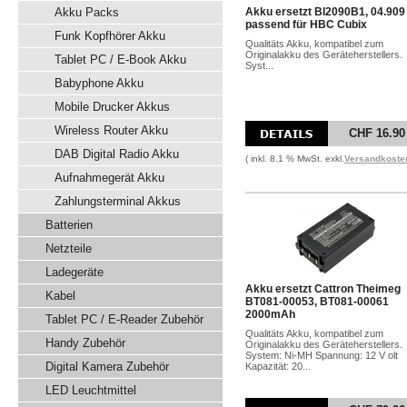
Akku Packs
Akku ersetzt BI2090B1, 04.909
passend für HBC Cubix
Funk Kopfhörer Akku
Qualitäts Akku, kompatibel zum
Originalakku des Geräteherstellers.
Tablet PC / E-Book Akku
Syst...
Babyphone Akku
Mobile Drucker Akkus
Wireless Router Akku
CHF 16.90
DAB Digital Radio Akku
( inkl. 8.1 % MwSt. exkl.
Versandkoste
Aufnahmegerät Akku
Zahlungsterminal Akkus
Batterien
Netzteile
Ladegeräte
Akku ersetzt Cattron Theimeg
Kabel
BT081-00053, BT081-00061
2000mAh
Tablet PC / E-Reader Zubehör
Qualitäts Akku, kompatibel zum
Handy Zubehör
Originalakku des Geräteherstellers.
System: Ni-MH Spannung: 12 V olt
Digital Kamera Zubehör
Kapazität: 20...
LED Leuchtmittel