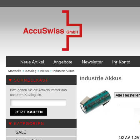
Neue Artikel
Angebote
Newsletter
Ihr Konto
Startseite
»
Katalog
»
Akkus
»
Industrie Akkus
Industrie Akkus
SCHNELLKAUF
Bitte geben Sie die Artikelnummer aus
unserem Katalog ein.
KATEGORIEN
SALE
1/2 AA 1.2