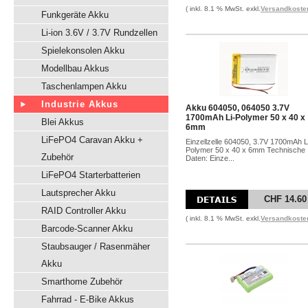
( inkl. 8.1 % MwSt. exkl.
Versandkoste
Funkgeräte Akku
Li-ion 3.6V / 3.7V Rundzellen
Spielekonsolen Akku
Modellbau Akkus
Taschenlampen Akku
Industrie Akkus
Akku 604050, 064050 3.7V
1700mAh Li-Polymer 50 x 40 x
Blei Akkus
6mm
LiFePO4 Caravan Akku +
Einzellzelle 604050, 3.7V 1700mAh L
Polymer 50 x 40 x 6mm Technische
Zubehör
Daten: Einze...
LiFePO4 Starterbatterien
Lautsprecher Akku
CHF 14.60
RAID Controller Akku
( inkl. 8.1 % MwSt. exkl.
Versandkoste
Barcode-Scanner Akku
Staubsauger / Rasenmäher
Akku
Smarthome Zubehör
Fahrrad - E-Bike Akkus