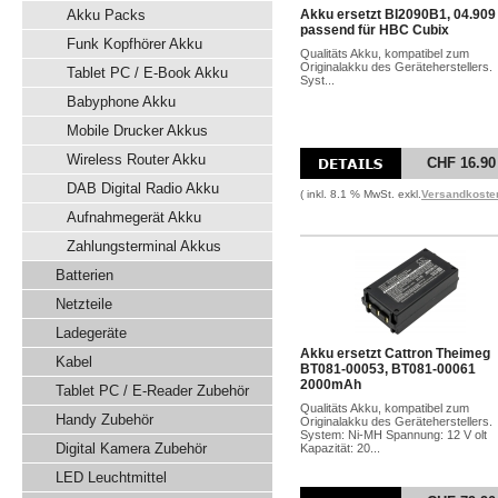
Akku Packs
Akku ersetzt BI2090B1, 04.909
passend für HBC Cubix
Funk Kopfhörer Akku
Qualitäts Akku, kompatibel zum
Originalakku des Geräteherstellers.
Tablet PC / E-Book Akku
Syst...
Babyphone Akku
Mobile Drucker Akkus
Wireless Router Akku
CHF 16.90
DAB Digital Radio Akku
( inkl. 8.1 % MwSt. exkl.
Versandkoste
Aufnahmegerät Akku
Zahlungsterminal Akkus
Batterien
Netzteile
Ladegeräte
Akku ersetzt Cattron Theimeg
Kabel
BT081-00053, BT081-00061
2000mAh
Tablet PC / E-Reader Zubehör
Qualitäts Akku, kompatibel zum
Handy Zubehör
Originalakku des Geräteherstellers.
System: Ni-MH Spannung: 12 V olt
Digital Kamera Zubehör
Kapazität: 20...
LED Leuchtmittel