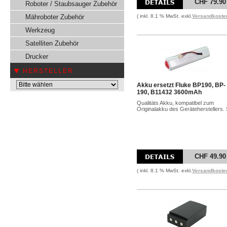
CHF 79.90
Roboter / Staubsauger Zubehör
Mähroboter Zubehör
( inkl. 8.1 % MwSt. exkl.
Versandkoste
Werkzeug
Satelliten Zubehör
Drucker
HERSTELLER
Akku ersetzt Fluke BP190, BP-
190, B11432 3600mAh
Qualitäts Akku, kompatibel zum
Originalakku des Geräteherstellers. S
CHF 49.90
( inkl. 8.1 % MwSt. exkl.
Versandkoste