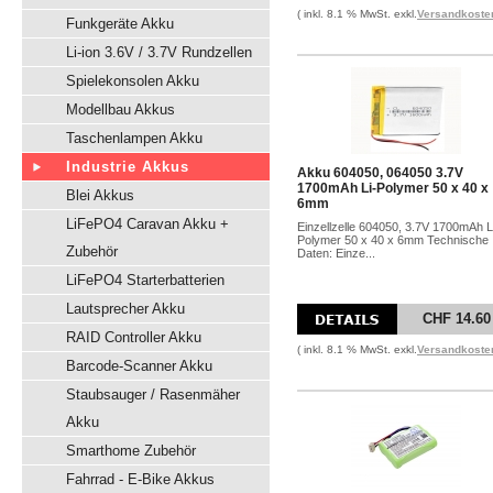
( inkl. 8.1 % MwSt. exkl.
Versandkoste
Funkgeräte Akku
Li-ion 3.6V / 3.7V Rundzellen
Spielekonsolen Akku
Modellbau Akkus
Taschenlampen Akku
Industrie Akkus
Akku 604050, 064050 3.7V
1700mAh Li-Polymer 50 x 40 x
Blei Akkus
6mm
LiFePO4 Caravan Akku +
Einzellzelle 604050, 3.7V 1700mAh L
Polymer 50 x 40 x 6mm Technische
Zubehör
Daten: Einze...
LiFePO4 Starterbatterien
Lautsprecher Akku
CHF 14.60
RAID Controller Akku
( inkl. 8.1 % MwSt. exkl.
Versandkoste
Barcode-Scanner Akku
Staubsauger / Rasenmäher
Akku
Smarthome Zubehör
Fahrrad - E-Bike Akkus