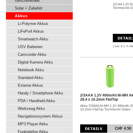
Geschenkidee
1/2 AA 1.2V 
Solar + Zubehör
Technische Da
Akkus
Li-Polymer Akkus
LiFePo4 Akkus
Smartwatch Akku
USV Batterien
( inkl. 8.1 % M
Camcorder Akku
Digital Kamera Akku
Notebook Akku
Standard Akku
Externe Akkus
Handy / Smartphone Akku
2/3AAA 1.2V 400mAh Ni-MH A
28.4 x 10.2mm FlatTop
PDA / Handheld Akku
Akku 2/3AAA Ni-MH 1.2V 400mAh 28
Werkzeug Akku
10.2mm FlatTop Technische Daten: .
Navigationssystem Akkus
MP3 Player Akku
CHF 4.50
Funktelefon Akku