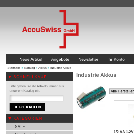
Neue Artikel
Angebote
Newsletter
Ihr Konto
Startseite
»
Katalog
»
Akkus
»
Industrie Akkus
Industrie Akkus
SCHNELLKAUF
Bitte geben Sie die Artikelnummer aus
unserem Katalog ein.
KATEGORIEN
SALE
1/2 AA 1.2