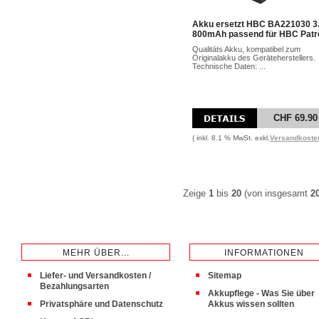
Akku ersetzt HBC BA221030 3
800mAh passend für HBC Patro
Qualitäts Akku, kompatibel zum
Originalakku des Geräteherstellers.
Technische Daten: ...
CHF 69.90
( inkl. 8.1 % MwSt. exkl.
Versandkoste
Zeige
1
bis
20
(von insgesamt
2
MEHR ÜBER...
INFORMATIONEN
Liefer- und Versandkosten /
Sitemap
Bezahlungsarten
Akkupflege - Was Sie über
Privatsphäre und Datenschutz
Akkus wissen sollten